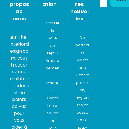
propos
ation
res
de
nouvel
nous
les
Consei
ls
Sur The-
De
Salle
interiord
perfect
de
esign.co
e
séjour
m, vous
wasm
Aména
trouver
and
gemen
ez une
kiezen:
t
multitud
praktis
intérie
e d'idées
ch,
ur
et de
hygiëni
Cham
points
sch en
bre à
de vue
passe
pour
couch
vous
nd bij
er
aider à
jouw
Salle