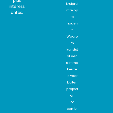
plus
kruiprui
intéress
mte op
antes.
te
hogen
?
Waaro
m
kunstst
of een
slimme
keuze
is voor
buiten
project
en
Zo
combi