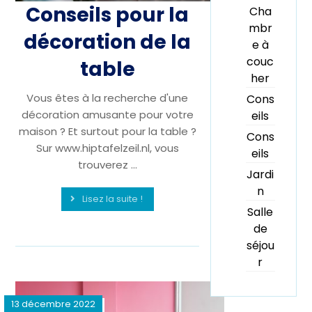
Conseils pour la
Cha
mbr
décoration de la
e à
couc
table
her
Vous êtes à la recherche d'une
Cons
décoration amusante pour votre
eils
maison ? Et surtout pour la table ?
Cons
Sur www.hiptafelzeil.nl, vous
eils
trouverez ...
Jardi
n
Lisez la suite !
Salle
de
séjou
r
13 décembre 2022