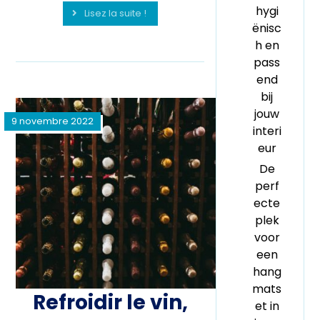
hygi
Lisez la suite !
ënisc
h en
pass
end
bij
jouw
9 novembre 2022
interi
eur
De
perf
ecte
plek
voor
een
hang
mats
Refroidir le vin,
et in