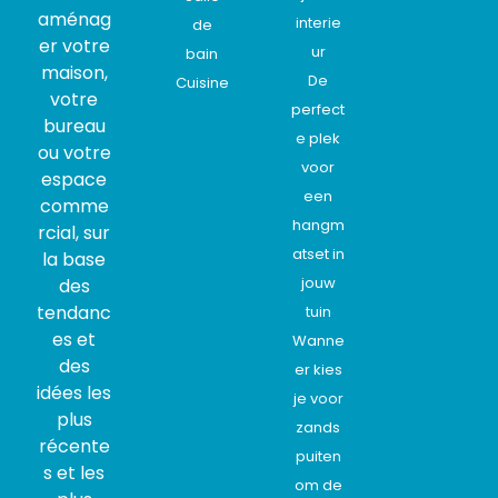
aménag
interie
de
er votre
ur
bain
maison,
De
Cuisine
votre
perfect
bureau
e plek
ou votre
voor
espace
een
comme
hangm
rcial, sur
atset in
la base
jouw
des
tendanc
tuin
es et
Wanne
des
er kies
idées les
je voor
plus
zands
récente
puiten
s et les
om de