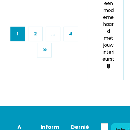
een
mod
erne
haar
d
1
2
...
4
met
jouw
interi
eurst
ijl
A
Inform
Derniè
Recherch