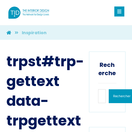
Inspiration
trpst#trp-
Rech
erche
gettext
data-
Rechercher
trpgettext