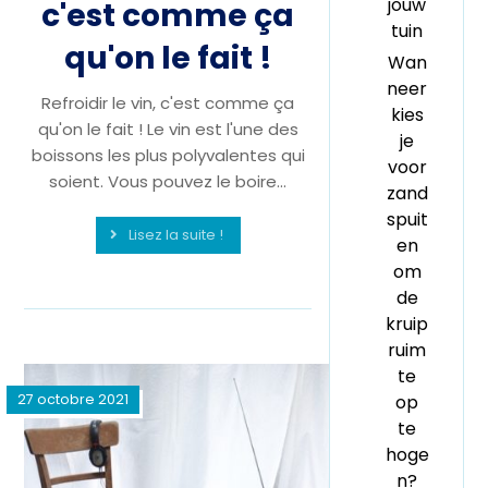
jouw
c'est comme ça
tuin
qu'on le fait !
Wan
neer
Refroidir le vin, c'est comme ça
kies
qu'on le fait ! Le vin est l'une des
je
boissons les plus polyvalentes qui
voor
soient. Vous pouvez le boire...
zand
spuit
Lisez la suite !
en
om
de
kruip
ruim
te
27 octobre 2021
op
te
hoge
n?