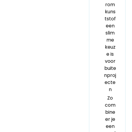
rom
kuns
tstof
een
slim
me
keuz
e is
voor
buite
nproj
ecte
n
Zo
com
bine
er je
een