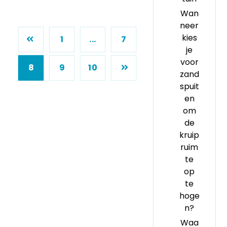
Wan
neer
kies
1
...
7
je
voor
8
9
10
zand
spuit
en
om
de
kruip
ruim
te
op
te
hoge
n?
Waa