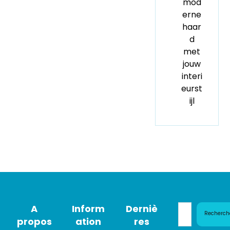
mod
erne
haar
d
met
jouw
interi
eurst
ijl
A
Inform
Derniè
Recherch
propos
ation
res