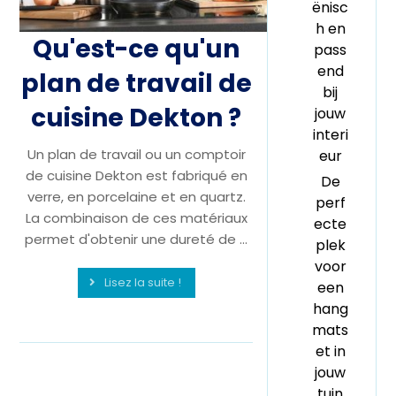
ënisc
h en
Qu'est-ce qu'un
pass
end
plan de travail de
bij
cuisine Dekton ?
jouw
interi
Un plan de travail ou un comptoir
eur
de cuisine Dekton est fabriqué en
De
verre, en porcelaine et en quartz.
perf
La combinaison de ces matériaux
ecte
permet d'obtenir une dureté de ...
plek
voor
Lisez la suite !
een
hang
mats
et in
jouw
tuin