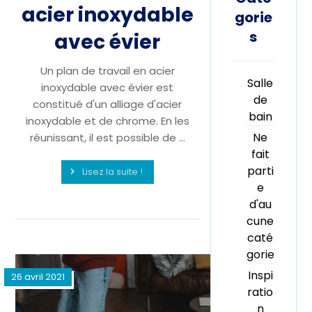
acier inoxydable
gorie
s
avec évier
Un plan de travail en acier
Salle
inoxydable avec évier est
de
constitué d'un alliage d'acier
bain
inoxydable et de chrome. En les
Ne
réunissant, il est possible de ...
fait
parti
Lisez la suite !
e
d'au
cune
caté
gorie
Inspi
26 avril 2021
ratio
n