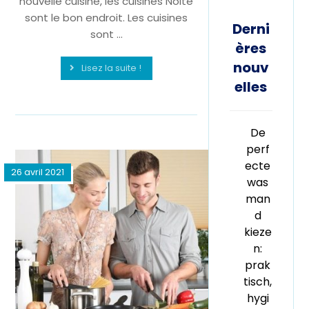
nouvelle cuisine, les cuisines Nolte
sont le bon endroit. Les cuisines
Derni
sont ...
ères
nouv
Lisez la suite !
elles
De
perf
ecte
26 avril 2021
was
man
d
kieze
n:
prak
tisch,
hygi