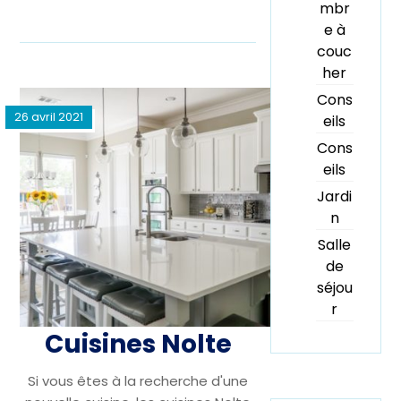
mbr
e à
couc
her
Cons
26 avril 2021
eils
Cons
eils
Jardi
n
Salle
de
séjou
r
Cuisines Nolte
Si vous êtes à la recherche d'une