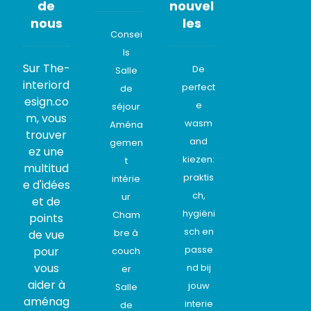
de
nouvel
nous
les
Consei
ls
Sur The-
De
Salle
interiord
perfect
de
esign.co
e
séjour
m, vous
wasm
Aména
trouver
and
gemen
ez une
kiezen:
t
multitud
praktis
intérie
e d'idées
ch,
ur
et de
hygiëni
Cham
points
sch en
bre à
de vue
passe
pour
couch
vous
nd bij
er
aider à
jouw
Salle
aménag
interie
de