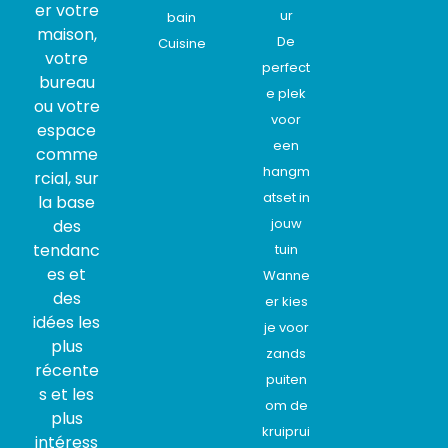
er votre
ur
bain
maison,
De
Cuisine
votre
perfect
bureau
e plek
ou votre
voor
espace
een
comme
hangm
rcial, sur
atset in
la base
jouw
des
tendanc
tuin
es et
Wanne
des
er kies
idées les
je voor
plus
zands
récente
puiten
s et les
om de
plus
kruiprui
intéress