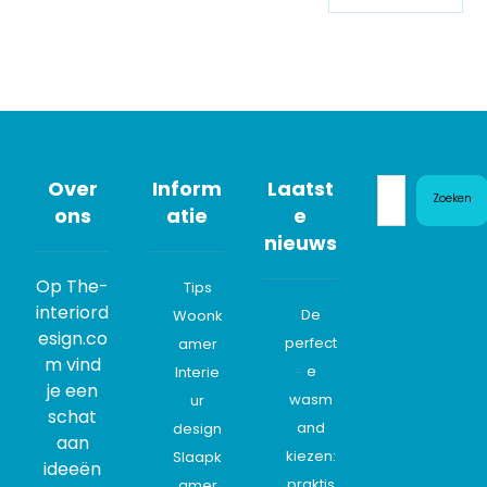
Over
Inform
Laatst
Zoeken
ons
atie
e
nieuws
Op The-
Tips
interiord
De
Woonk
esign.co
perfect
amer
m vind
e
Interie
je een
wasm
ur
schat
and
design
aan
kiezen:
Slaapk
ideeën
praktis
amer