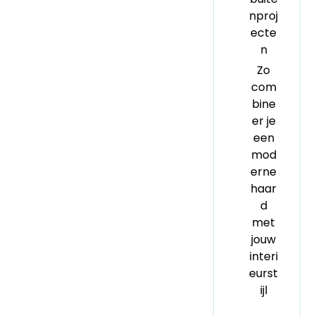
nproj
ecte
n
Zo
com
bine
er je
een
mod
erne
haar
d
met
jouw
interi
eurst
ijl