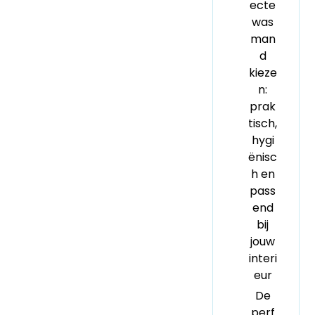
ecte
was
man
d
kieze
n:
prak
tisch,
hygi
ënisc
h en
pass
end
bij
jouw
interi
eur
De
perf