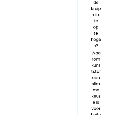
de
kruip
ruim
te
op
te
hoge
n?
Waa
rom
kuns
tstof
een
slim
me
keuz
e is
voor
buite