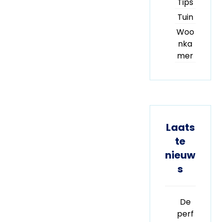
Tips
Tuin
Woo
nka
mer
Laats
te
nieuw
s
De
perf