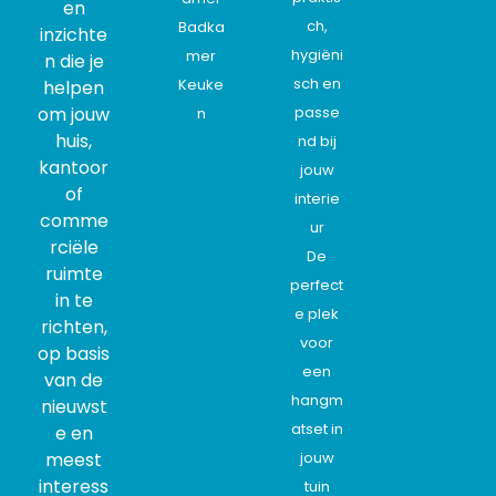
en
ch,
Badka
inzichte
hygiëni
mer
n die je
sch en
Keuke
helpen
om jouw
passe
n
huis,
nd bij
kantoor
jouw
of
interie
comme
ur
rciële
De
ruimte
perfect
in te
e plek
richten,
voor
op basis
een
van de
hangm
nieuwst
atset in
e en
meest
jouw
interess
tuin