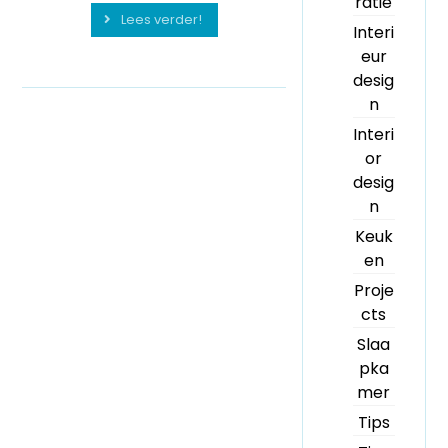
ratie
Lees verder!
Interi
eur
desig
n
Interi
or
desig
n
Keuk
en
Proje
cts
Slaa
pka
mer
Tips