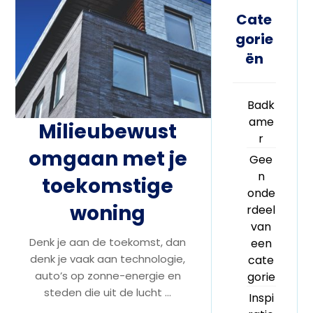
Cate
gorie
ën
Badk
ame
Milieubewust
r
omgaan met je
Gee
n
toekomstige
onde
woning
rdeel
van
Denk je aan de toekomst, dan
een
denk je vaak aan technologie,
cate
auto’s op zonne-energie en
gorie
steden die uit de lucht ...
Inspi