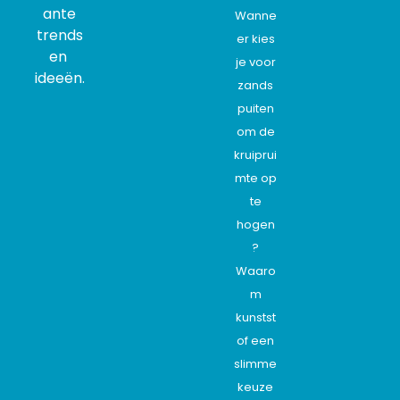
ante
Wanne
trends
er kies
en
je voor
ideeën.
zands
puiten
om de
kruiprui
mte op
te
hogen
?
Waaro
m
kunstst
of een
slimme
keuze