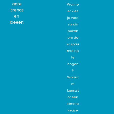
ante
Wanne
trends
er kies
en
je voor
ideeën.
zands
puiten
om de
kruiprui
mte op
te
hogen
?
Waaro
m
kunstst
of een
slimme
keuze