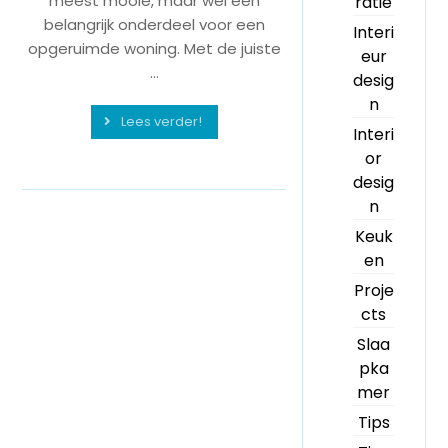
meest mooie, maar wel een
ratie
belangrijk onderdeel voor een
Interi
opgeruimde woning. Met de juiste
eur
...
desig
n
Lees verder!
Interi
or
desig
n
Keuk
en
Proje
cts
Slaa
pka
mer
Tips