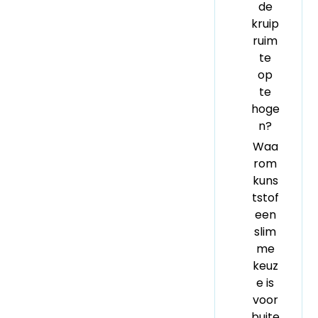
de
kruip
ruim
te
op
te
hoge
n?
Waa
rom
kuns
tstof
een
slim
me
keuz
e is
voor
buite