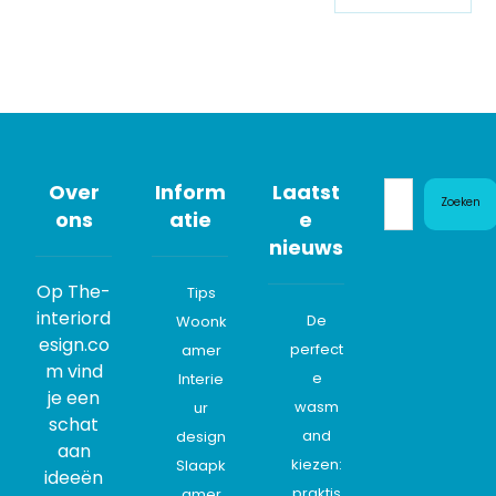
Over
Inform
Laatst
Zoeken
ons
atie
e
nieuws
Op The-
Tips
interiord
De
Woonk
esign.co
perfect
amer
m vind
e
Interie
je een
wasm
ur
schat
and
design
aan
kiezen:
Slaapk
ideeën
praktis
amer