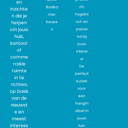
en
ch,
Badka
inzichte
hygiëni
mer
n die je
sch en
Keuke
helpen
om jouw
passe
n
huis,
nd bij
kantoor
jouw
of
interie
comme
ur
rciële
De
ruimte
perfect
in te
e plek
richten,
voor
op basis
een
van de
hangm
nieuwst
atset in
e en
meest
jouw
interess
tuin