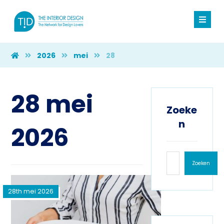
2026
mei
28
28 mei
Zoeke
n
2026
Zoeken
28th mei 2026