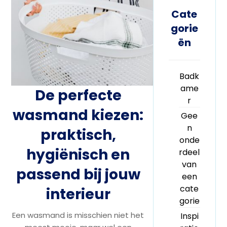
Cate
gorie
ën
Badk
ame
De perfecte
r
wasmand kiezen:
Gee
n
praktisch,
onde
hygiënisch en
rdeel
van
passend bij jouw
een
cate
interieur
gorie
Een wasmand is misschien niet het
Inspi