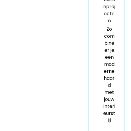
nproj
ecte
n
Zo
com
bine
er je
een
mod
erne
haar
d
met
jouw
interi
eurst
ijl