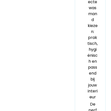
ecte
was
man
d
kieze
n:
prak
tisch,
hygi
ënisc
h en
pass
end
bij
jouw
interi
eur
De
perf