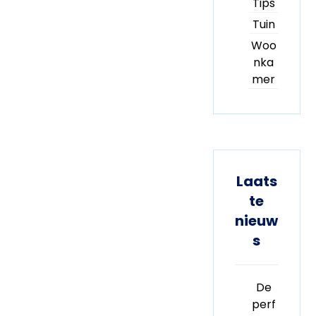
Tips
Tuin
Woo
nka
mer
Laats
te
nieuw
s
De
perf