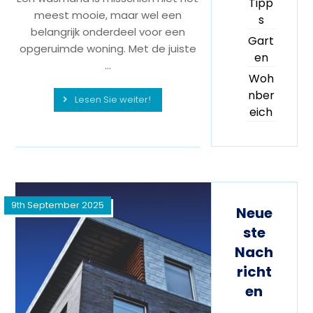
Tipp
meest mooie, maar wel een
s
belangrijk onderdeel voor een
Gart
opgeruimde woning. Met de juiste
en
...
Woh
nber
Lesen Sie weiter!
eich
9th September 2025
Neue
ste
Nach
richt
en