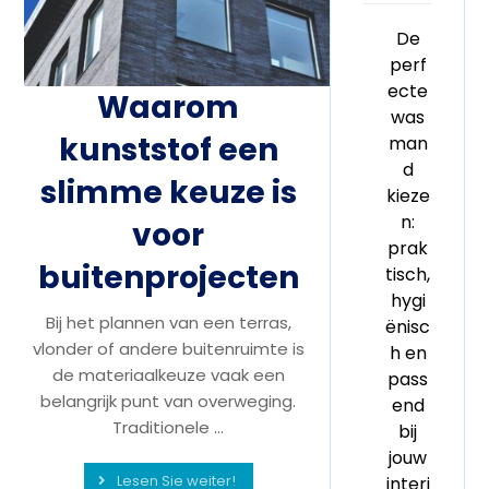
De
perf
ecte
Waarom
was
kunststof een
man
d
slimme keuze is
kieze
n:
voor
prak
buitenprojecten
tisch,
hygi
Bij het plannen van een terras,
ënisc
vlonder of andere buitenruimte is
h en
de materiaalkeuze vaak een
pass
belangrijk punt van overweging.
end
Traditionele ...
bij
jouw
Lesen Sie weiter!
interi