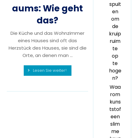
spuit
aums: Wie geht
en
das?
om
de
Die Küche und das Wohnzimmer
kruip
eines Hauses sind oft das
ruim
Herzstück des Hauses, sie sind die
te
Orte, an denen man ...
op
te
hoge
Lesen Sie weiter!
n?
Waa
rom
kuns
tstof
een
slim
me