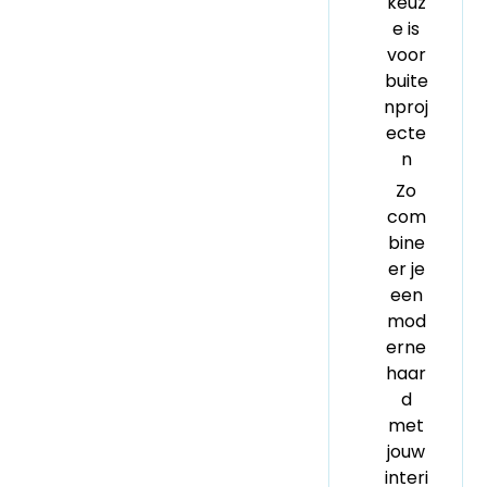
keuz
e is
voor
buite
nproj
ecte
n
Zo
com
bine
er je
een
mod
erne
haar
d
met
jouw
interi