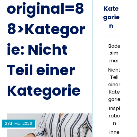
original=8
Kate
gorie
8>Kategor
n
ie:
Nicht
Bade
zim
mer
Teil einer
Nicht
Teil
Kategorie
einer
Kate
gorie
Inspi
ratio
n
28th Mai 2026
Inne