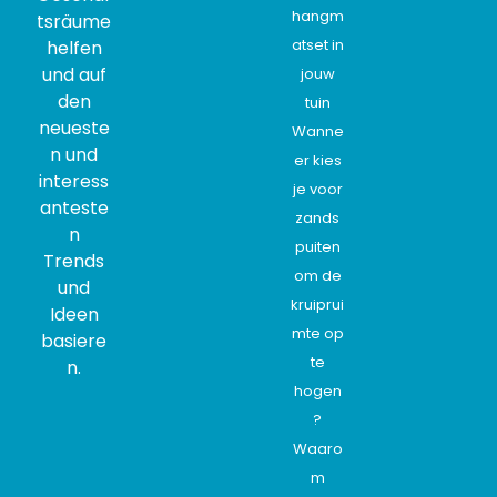
hangm
tsräume
atset in
helfen
und auf
jouw
den
tuin
neueste
Wanne
n und
er kies
interess
je voor
anteste
zands
n
puiten
Trends
om de
und
kruiprui
Ideen
mte op
basiere
te
n.
hogen
?
Waaro
m