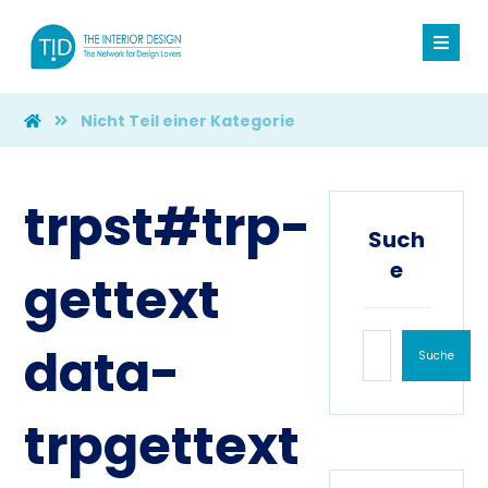
Nicht Teil einer Kategorie
trpst#trp-
Such
e
gettext
data-
Suche
trpgettext