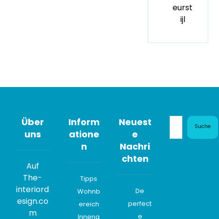
eurst
ijl
Über
Inform
Neuest
Suche
uns
atione
e
n
Nachri
chten
Auf
The-
Tipps
interiord
De
Wohnb
esign.co
perfect
ereich
m
e
Innena