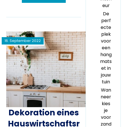
eur
De
perf
ecte
plek
voor
16. September 2022
een
hang
mats
et in
jouw
tuin
Wan
neer
kies
Dekoration eines
je
voor
Hauswirtschaftsr
zand