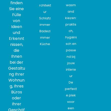
finden
wasm
rchitekt
Sie eine
and
ur
Fülle
kiezen:
Schlafz
von
praktis
immer
Ideen
ch,
Badezi
und
hygiëni
mmer
Erkennt
sch en
nissen,
Küche
die
passe
Ihnen
nd bij
bei der
jouw
Gestaltu
interie
ng Ihrer
ur
Wohnun
De
g, Ihres
perfect
Büros
e plek
oder
voor
Ihrer
een
Geschäf