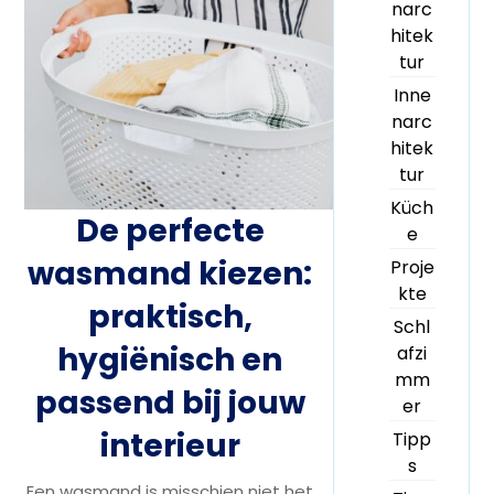
narc
hitek
tur
Inne
narc
hitek
tur
Küch
De perfecte
e
wasmand kiezen:
Proje
kte
praktisch,
Schl
hygiënisch en
afzi
mm
passend bij jouw
er
interieur
Tipp
s
Een wasmand is misschien niet het