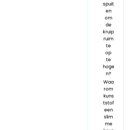
spuit
en
om
de
kruip
ruim
te
op
te
hoge
n?
Waa
rom
kuns
tstof
een
slim
me