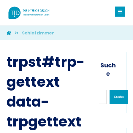
Schlafzimmer
trpst#trp-
Such
e
gettext
data-
Suche
trpgettext