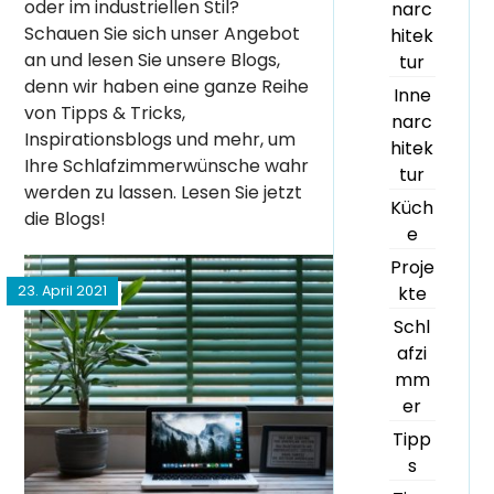
oder im industriellen Stil?
narc
Schauen Sie sich unser Angebot
hitek
an und lesen Sie unsere Blogs,
tur
denn wir haben eine ganze Reihe
Inne
von Tipps & Tricks,
narc
Inspirationsblogs und mehr, um
hitek
Ihre Schlafzimmerwünsche wahr
tur
werden zu lassen. Lesen Sie jetzt
Küch
die Blogs!
e
Proje
23. April 2021
kte
Schl
afzi
mm
er
Tipp
s