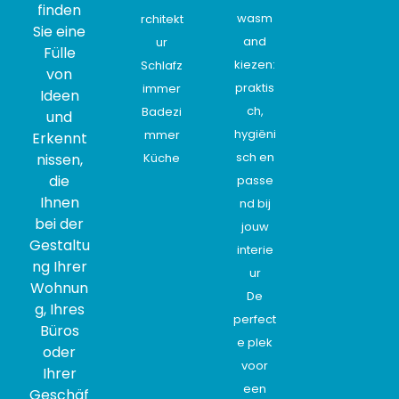
finden
wasm
rchitekt
Sie eine
and
ur
Fülle
kiezen:
Schlafz
von
praktis
immer
Ideen
ch,
Badezi
und
hygiëni
mmer
Erkennt
sch en
nissen,
Küche
die
passe
Ihnen
nd bij
bei der
jouw
Gestaltu
interie
ng Ihrer
ur
Wohnun
De
g, Ihres
perfect
Büros
e plek
oder
voor
Ihrer
een
Geschäf