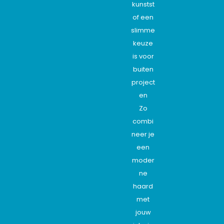
kunstst
of een
slimme
keuze
is voor
buiten
project
en
Zo
combi
neer je
een
moder
ne
haard
met
jouw