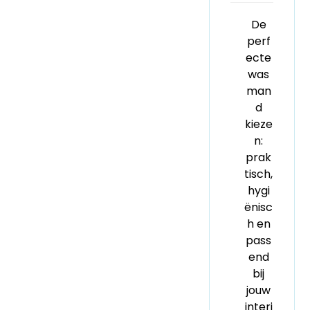
De
perf
ecte
was
man
d
kieze
n:
prak
tisch,
hygi
ënisc
h en
pass
end
bij
jouw
interi