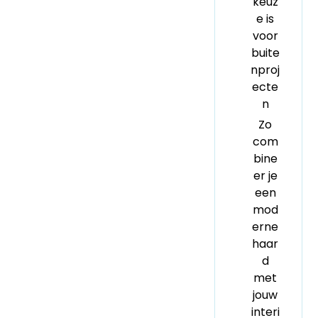
keuz
e is
voor
buite
nproj
ecte
n
Zo
com
bine
er je
een
mod
erne
haar
d
met
jouw
interi