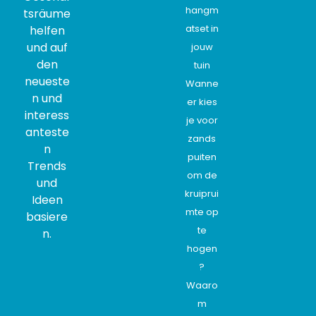
hangm
tsräume
atset in
helfen
und auf
jouw
den
tuin
neueste
Wanne
n und
er kies
interess
je voor
anteste
zands
n
puiten
Trends
om de
und
kruiprui
Ideen
mte op
basiere
te
n.
hogen
?
Waaro
m