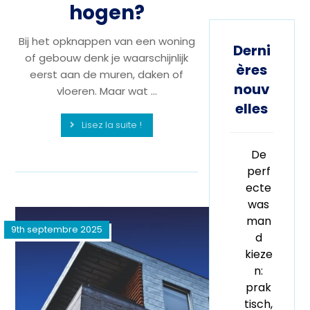
hogen?
Bij het opknappen van een woning
Derni
of gebouw denk je waarschijnlijk
ères
eerst aan de muren, daken of
nouv
vloeren. Maar wat ...
elles
Lisez la suite !
De
perf
ecte
was
man
9th septembre 2025
d
kieze
n:
prak
tisch,