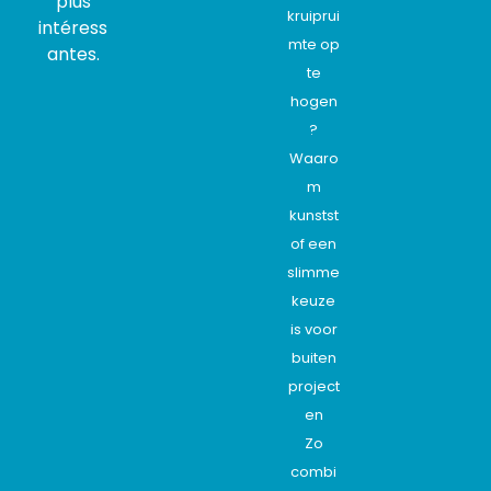
plus
kruiprui
intéress
mte op
antes.
te
hogen
?
Waaro
m
kunstst
of een
slimme
keuze
is voor
buiten
project
en
Zo
combi