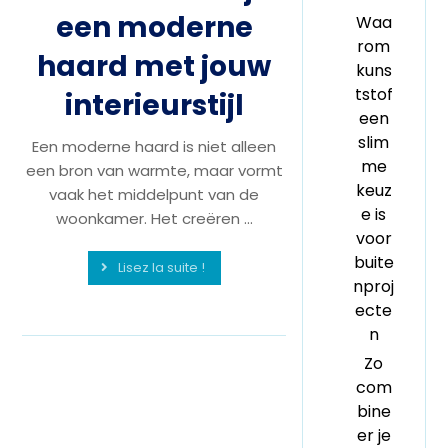
een moderne
Waa
rom
haard met jouw
kuns
tstof
interieurstijl
een
slim
Een moderne haard is niet alleen
me
een bron van warmte, maar vormt
keuz
vaak het middelpunt van de
e is
woonkamer. Het creëren ...
voor
buite
Lisez la suite !
nproj
ecte
n
Zo
com
bine
er je