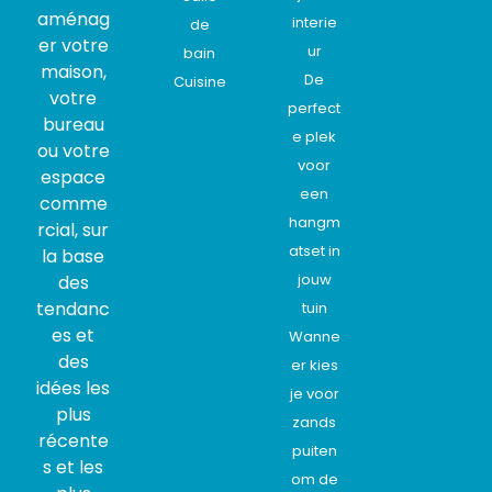
aménag
interie
de
er votre
ur
bain
maison,
De
Cuisine
votre
perfect
bureau
e plek
ou votre
voor
espace
een
comme
hangm
rcial, sur
atset in
la base
jouw
des
tendanc
tuin
es et
Wanne
des
er kies
idées les
je voor
plus
zands
récente
puiten
s et les
om de