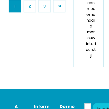
een
1
2
3
mod
erne
haar
d
met
jouw
interi
eurst
ijl
A
Inform
Derniè
Recherch