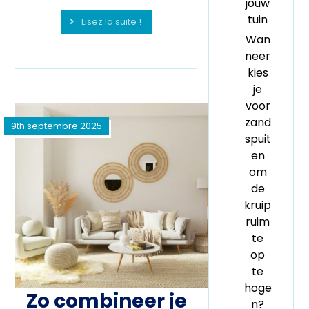
jouw
tuin
Lisez la suite !
Wan
neer
kies
je
voor
zand
9th septembre 2025
spuit
en
om
de
kruip
ruim
te
op
te
hoge
Zo combineer je
n?