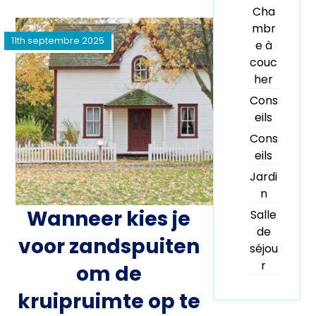
Cha
mbr
11th septembre 2025
e à
couc
her
Cons
eils
Cons
eils
Jardi
n
Wanneer kies je
Salle
de
voor zandspuiten
séjou
r
om de
kruipruimte op te