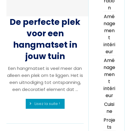
ratio
n
Amé
De perfecte plek
nage
men
voor een
t
hangmatset in
intéri
eur
jouw tuin
Amé
nage
Een hangmatset is veel meer dan
men
alleen een plek om te liggen. Het is
t
een uitnodiging tot ontspanning,
intéri
een decoratief element dat ...
eur
Lisez la suite !
Cuisi
ne
Proje
ts