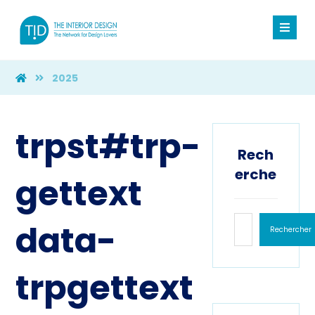
2025
trpst#trp-
Rech
erche
gettext
data-
Rechercher
trpgettext