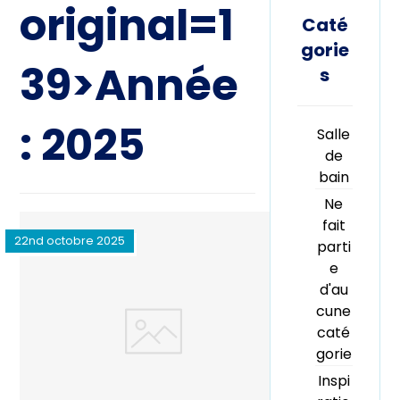
original=1
Caté
gorie
39>Année
s
:
2025
Salle
de
bain
Ne
fait
22nd octobre 2025
parti
e
d'au
cune
caté
gorie
Inspi