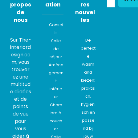
propos
ation
res
de
nouvel
nous
les
Consei
ls
Sur The-
De
Salle
interiord
perfect
de
esign.co
e
séjour
m, vous
wasm
Aména
trouver
and
gemen
ez une
kiezen:
t
multitud
praktis
intérie
e d'idées
ch,
ur
et de
hygiëni
Cham
points
sch en
bre à
de vue
passe
pour
couch
vous
nd bij
er
aider à
jouw
Salle