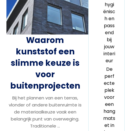
hygi
ënisc
h en
pass
end
Waarom
bij
jouw
kunststof een
interi
slimme keuze is
eur
De
voor
perf
ecte
buitenprojecten
plek
voor
Bij het plannen van een terras,
een
vlonder of andere buitenruimte is
hang
de materiaalkeuze vaak een
mats
belangrijk punt van overweging.
et in
Traditionele ...