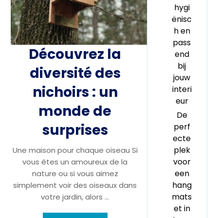
hygi
ënisc
h en
pass
Découvrez la
end
bij
diversité des
jouw
nichoirs : un
interi
eur
monde de
De
surprises
perf
ecte
plek
Une maison pour chaque oiseau Si
voor
vous êtes un amoureux de la
een
nature ou si vous aimez
hang
simplement voir des oiseaux dans
mats
votre jardin, alors ...
et in