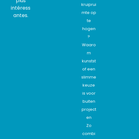
plus
kruiprui
intéress
mte op
antes.
te
hogen
?
Waaro
m
kunstst
of een
slimme
keuze
is voor
buiten
project
en
Zo
combi