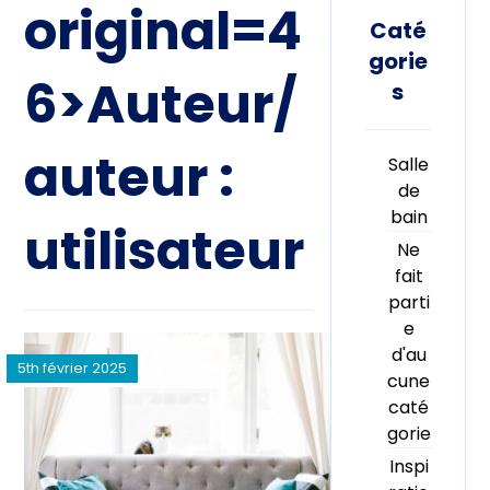
original=4
Caté
gorie
6>Auteur/
s
auteur :
Salle
de
bain
utilisateur
Ne
fait
parti
e
d'au
5th février 2025
cune
caté
gorie
Inspi