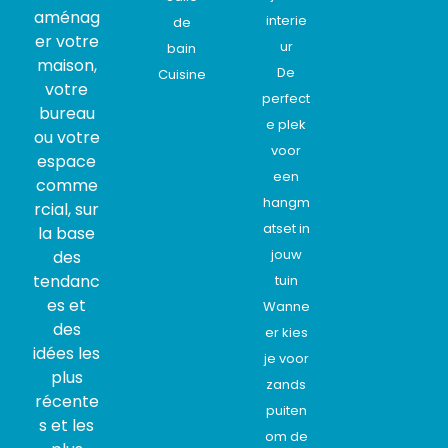
aménag
interie
de
er votre
ur
bain
maison,
De
Cuisine
votre
perfect
bureau
e plek
ou votre
voor
espace
een
comme
hangm
rcial, sur
atset in
la base
jouw
des
tendanc
tuin
es et
Wanne
des
er kies
idées les
je voor
plus
zands
récente
puiten
s et les
om de