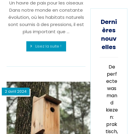
Un havre de paix pour les oiseaux
Dans notre monde en constante
évolution, où les habitats naturels
Derni
sont soumis à des pressions, il est
ères
plus important que ...
nouv
elles
Lisez la suite !
De
perf
ecte
was
2 avril 2024
man
d
kieze
n:
prak
tisch,