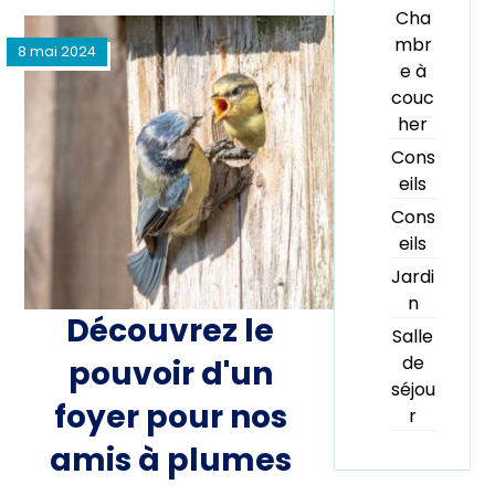
Cha
mbr
8 mai 2024
e à
couc
her
Cons
eils
Cons
eils
Jardi
n
Découvrez le
Salle
de
pouvoir d'un
séjou
foyer pour nos
r
amis à plumes