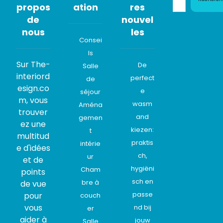
propos
ation
res
de
nouvel
nous
les
Consei
ls
Sur The-
De
Salle
interiord
perfect
de
esign.co
e
séjour
m, vous
wasm
Aména
trouver
and
gemen
ez une
kiezen:
t
multitud
praktis
intérie
e d'idées
ch,
ur
et de
hygiëni
Cham
points
sch en
bre à
de vue
passe
pour
couch
vous
nd bij
er
aider à
jouw
Salle