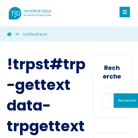
utilisateur
!trpst#trp
Rech
erche
-gettext
data-
Rechercher
trpgettext