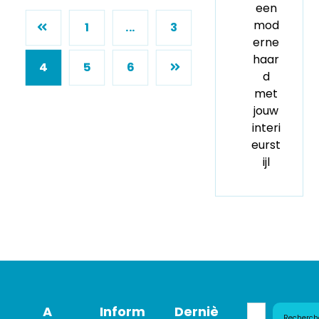
een
mod
1
...
3
erne
haar
4
5
6
d
met
jouw
interi
eurst
ijl
A
Inform
Derniè
Recherch