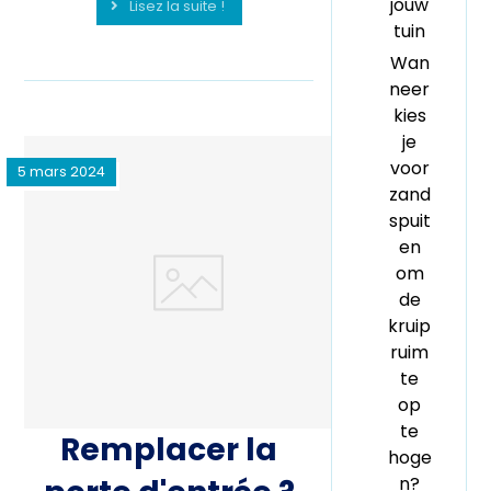
jouw
Lisez la suite !
tuin
Wan
neer
kies
je
voor
5 mars 2024
zand
spuit
en
om
de
kruip
ruim
te
op
te
Remplacer la
hoge
n?