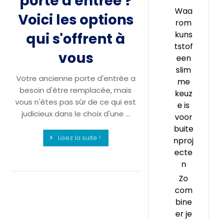
porte d'entrée ?
Waa
Voici les options
rom
kuns
qui s'offrent à
tstof
vous
een
slim
Votre ancienne porte d'entrée a
me
besoin d'être remplacée, mais
keuz
vous n'êtes pas sûr de ce qui est
e is
judicieux dans le choix d'une ...
voor
buite
Lisez la suite !
nproj
ecte
n
Zo
com
bine
er je