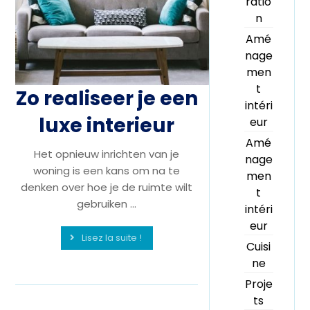
ratio
n
Amé
nage
men
t
Zo realiseer je een
intéri
luxe interieur
eur
Amé
Het opnieuw inrichten van je
nage
woning is een kans om na te
men
denken over hoe je de ruimte wilt
t
gebruiken ...
intéri
eur
Lisez la suite !
Cuisi
ne
Proje
ts