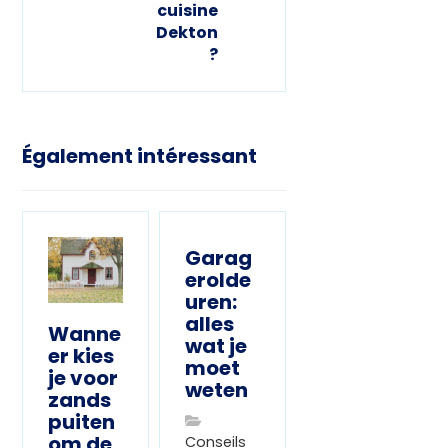
cuisine
Dekton
?
Également intéressant
Garag
erolde
uren:
alles
Wanne
wat je
er kies
moet
je voor
weten
zands
puiten
om de
Conseils