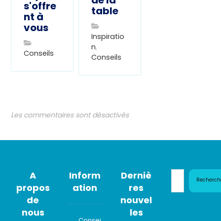
de la
s'offre
table
nt à
vous
Inspiratio
n
,
Conseils
Conseils
Les commentaires sont désactivés
A
Inform
Derniè
Recherch
propos
ation
res
de
nouvel
nous
les
Consei