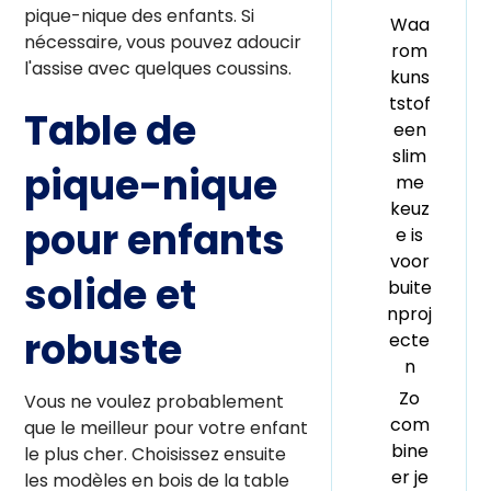
pique-nique des enfants. Si
Waa
nécessaire, vous pouvez adoucir
rom
l'assise avec quelques coussins.
kuns
tstof
Table de
een
slim
pique-nique
me
keuz
pour enfants
e is
voor
solide et
buite
nproj
robuste
ecte
n
Zo
Vous ne voulez probablement
com
que le meilleur pour votre enfant
bine
le plus cher. Choisissez ensuite
er je
les modèles en bois de la table