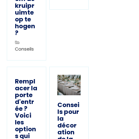
kruipr
uimte
op te
hogen
?
Conseils
Rempl
acer la
porte
d'entr
Consei
ée ?
ls pour
Voici
la
les
décor
option
ation
s qui