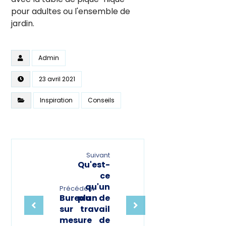
pour adultes ou l'ensemble de
jardin.
Admin
23 avril 2021
Inspiration
Conseils
Suivant
Qu'est-
ce
qu'un
Précédent
Bureau
plan de
sur
travail
mesure
de