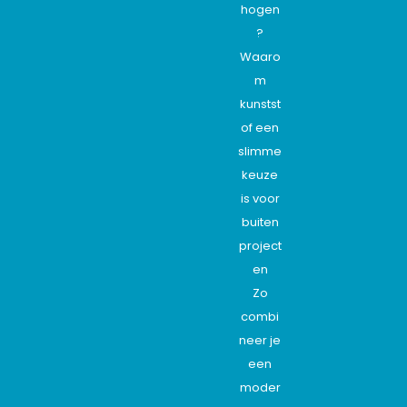
hogen
?
Waaro
m
kunstst
of een
slimme
keuze
is voor
buiten
project
en
Zo
combi
neer je
een
moder