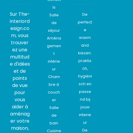
ls
Sur The-
De
Salle
interiord
perfect
de
esign.co
e
séjour
m, vous
wasm
Aména
trouver
and
gemen
ez une
kiezen:
t
multitud
praktis
intérie
e d'idées
ch,
ur
et de
hygiëni
Cham
points
sch en
bre à
de vue
passe
pour
couch
vous
nd bij
er
aider à
jouw
Salle
aménag
interie
de
er votre
ur
bain
maison,
De
Cuisine