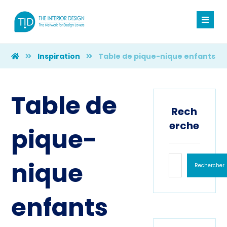
Inspiration
Table de pique-nique enfants
Table de
Rech
erche
pique-
nique
Rechercher
enfants