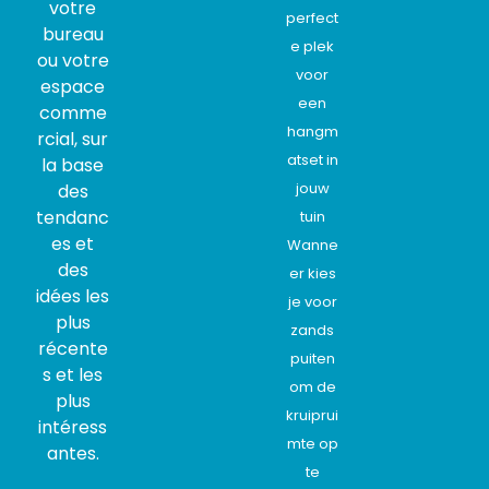
votre
perfect
bureau
e plek
ou votre
voor
espace
een
comme
hangm
rcial, sur
atset in
la base
jouw
des
tendanc
tuin
es et
Wanne
des
er kies
idées les
je voor
plus
zands
récente
puiten
s et les
om de
plus
kruiprui
intéress
mte op
antes.
te