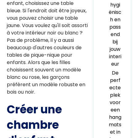
enfant, choisissez une table
hygi
bleue. Si l'endroit doit être joyeux,
ënisc
vous pouvez choisir une table
h en
jaune. Vous voulez qu'il soit assorti
pass
à votre intérieur noir ou blanc ?
end
Pas de problème, il y a aussi
bij
beaucoup d'autres couleurs de
jouw
tables de pique-nique pour
interi
enfants. Alors que les filles
eur
choisissent souvent un modèle
De
blanc ou rose, les garçons
perf
préfèrent un modèle robuste en
ecte
bois ou noir.
plek
voor
Créer une
een
hang
chambre
mats
et in