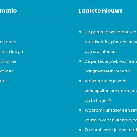
rmatie
Laatste nieuws
De perfecte wasmand kie
onkamer
praktisch, hygiënisch en 
rieur design
bij jouw interieur
apkamer
De perfecte plek voor ee
kamer
hangmatset in jouw tuin
ken
Wanneer kies je voor
zandspuiten om de kruipr
op te hogen?
Waarom kunststof een sl
keuze is voor buitenproje
Zo combineer je een mo