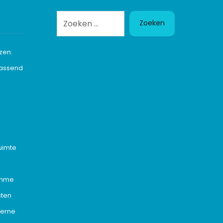
Zoeken
zen:
passend
n
uimte
imme
cten
derne