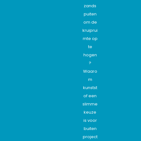
zands
puiten
om de
kruiprui
mte op
te
hogen
?
Waaro
m
kunstst
of een
slimme
keuze
is voor
buiten
project