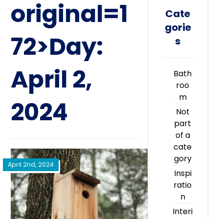
original=1
Cate
gorie
72>Day:
s
April 2,
Bath
roo
m
2024
Not
part
of a
cate
gory
April 2nd, 2024
Inspi
ratio
n
Interi