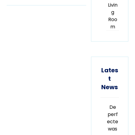
Livin
g
Roo
m
Lates
t
News
De
perf
ecte
was