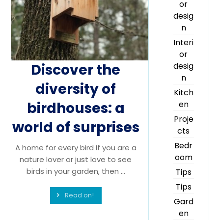
or
desig
n
Interi
or
Discover the
desig
n
diversity of
Kitch
birdhouses: a
en
Proje
world of surprises
cts
Bedr
A home for every bird If you are a
oom
nature lover or just love to see
birds in your garden, then ...
Tips
Tips
Read on!
Gard
en