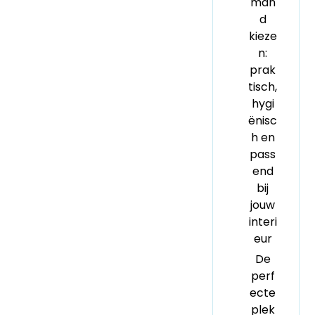
man
d
kieze
n:
prak
tisch,
hygi
ënisc
h en
pass
end
bij
jouw
interi
eur
De
perf
ecte
plek