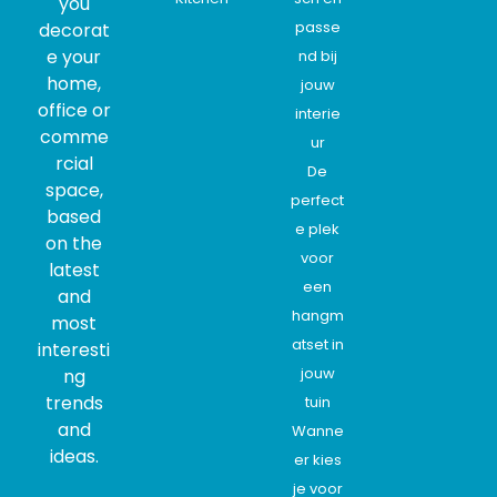
you
passe
decorat
e your
nd bij
home,
jouw
office or
interie
comme
ur
rcial
De
space,
perfect
based
e plek
on the
voor
latest
een
and
hangm
most
atset in
interesti
jouw
ng
trends
tuin
and
Wanne
ideas.
er kies
je voor