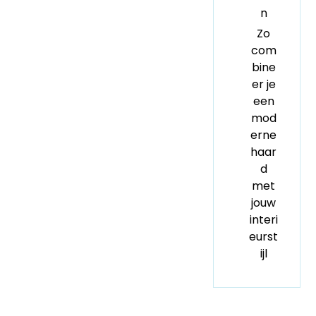
n
Zo
com
bine
er je
een
mod
erne
haar
d
met
jouw
interi
eurst
ijl