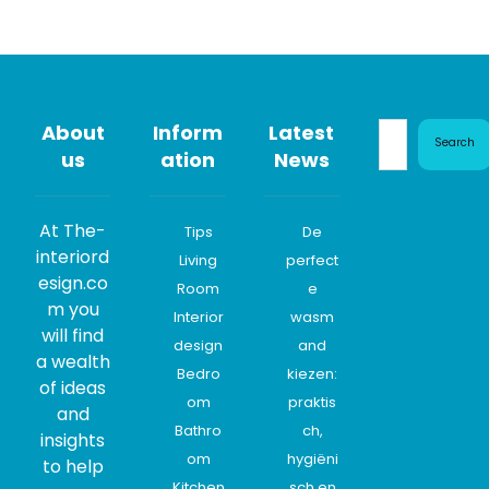
About
Inform
Latest
Search
us
ation
News
At The-
Tips
De
interiord
Living
perfect
esign.co
Room
e
m you
Interior
wasm
will find
design
and
a wealth
Bedro
kiezen:
of ideas
om
praktis
and
Bathro
ch,
insights
om
hygiëni
to help
Kitchen
sch en