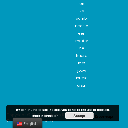
en
Zo
combi
neer je
een
moder
ne
haard
met
jouw
interie
urstijl
By continuing to use the site, you agree to the use of cookies.
Copyright © 2020. All Rights Reserved -
Accept
more information
Sitemap
The-interordesign.com
English