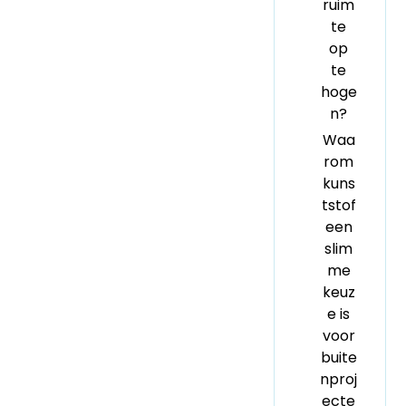
ruim
te
op
te
hoge
n?
Waa
rom
kuns
tstof
een
slim
me
keuz
e is
voor
buite
nproj
ecte