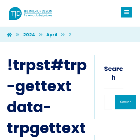
2024
April
2
!trpst#trp
Searc
h
-gettext
data-
Search
trpgettext