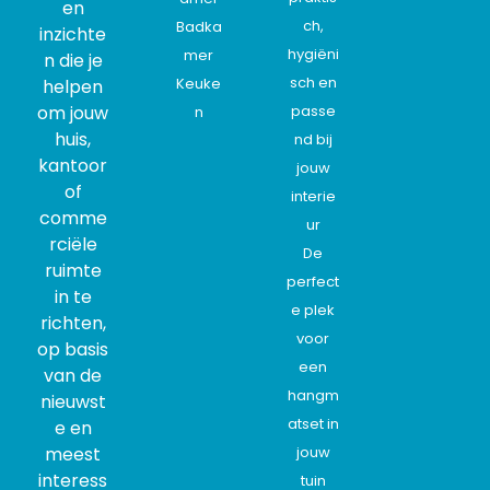
en
ch,
Badka
inzichte
hygiëni
mer
n die je
sch en
Keuke
helpen
om jouw
passe
n
huis,
nd bij
kantoor
jouw
of
interie
comme
ur
rciële
De
ruimte
perfect
in te
e plek
richten,
voor
op basis
een
van de
hangm
nieuwst
atset in
e en
meest
jouw
interess
tuin