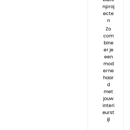
nproj
ecte
n
Zo
com
bine
er je
een
mod
erne
haar
d
met
jouw
interi
eurst
ijl