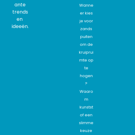
ante
Wanne
trends
er kies
en
je voor
ideeën.
zands
puiten
om de
kruiprui
mte op
te
hogen
?
Waaro
m
kunstst
of een
slimme
keuze