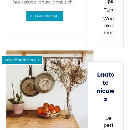
Tips
houtstapel bouw leent zich ...
Tuin
Lees verder!
Woo
nka
mer
20th februari 2020
Laats
te
nieuw
s
De
perf