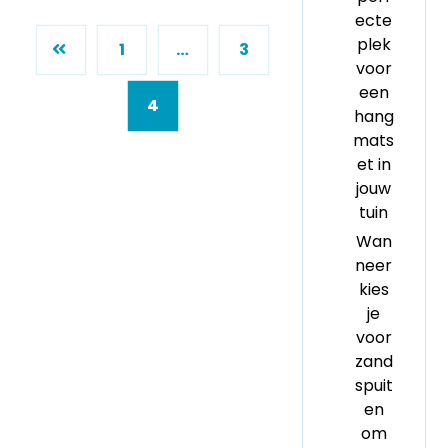
ecte
plek
1
…
3
voor
een
4
hang
mats
et in
jouw
tuin
Wan
neer
kies
je
voor
zand
spuit
en
om