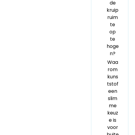
de
kruip
ruim
te
op
te
hoge
n?
Waa
rom
kuns
tstof
een
slim
me
keuz
e is
voor
buite