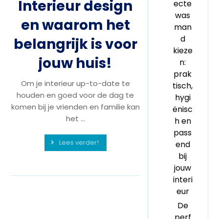
Interieur design
ecte
was
en waarom het
man
d
belangrijk is voor
kieze
jouw huis!
n:
prak
Om je interieur up-to-date te
tisch,
houden en goed voor de dag te
hygi
komen bij je vrienden en familie kan
ënisc
het ...
h en
pass
Lees verder!
end
bij
jouw
interi
eur
De
perf