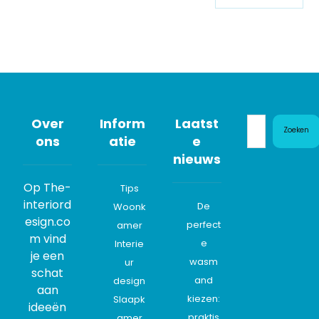
Over
Inform
Laatst
Zoeken
ons
atie
e
nieuws
Op The-
Tips
interiord
De
Woonk
esign.co
perfect
amer
m vind
e
Interie
je een
wasm
ur
schat
and
design
aan
kiezen:
Slaapk
ideeën
praktis
amer