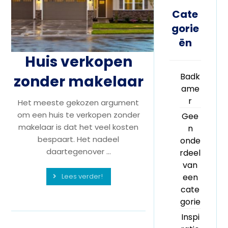
Cate
gorie
ën
Huis verkopen
Badk
zonder makelaar
ame
r
Het meeste gekozen argument
om een huis te verkopen zonder
Gee
makelaar is dat het veel kosten
n
bespaart. Het nadeel
onde
daartegenover ...
rdeel
van
Lees verder!
een
cate
gorie
Inspi