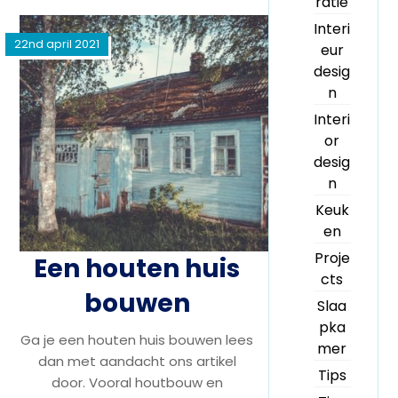
ratie
Interi
22nd april 2021
eur
desig
n
Interi
or
desig
n
Keuk
en
Proje
Een houten huis
cts
bouwen
Slaa
pka
Ga je een houten huis bouwen lees
mer
dan met aandacht ons artikel
Tips
door. Vooral houtbouw en