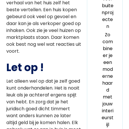
verhaal van het huis zelf het
buite
beste vertellen. Een huis kopen
nproj
gebeurd ook veel op gevoel en
ecte
daar kan je als verkoper goed op
n
inhaken. Ook zie je veel huizen op
Zo
marktplaats staan. Daar komen
com
ook best nog wel wat reacties uit
bine
voort.
er je
een
Let op !
mod
erne
Let alleen wel op dat je zelf goed
haar
kunt onderhandelen. Het is nooit
d
leuk als je achteraf ergens spijt
met
van hebt. En zorg dat je het
jouw
juridisch goed dicht timmert
interi
want anders kunnen ze later
eurst
altijd geld bij je komen halen. Elk
ijl