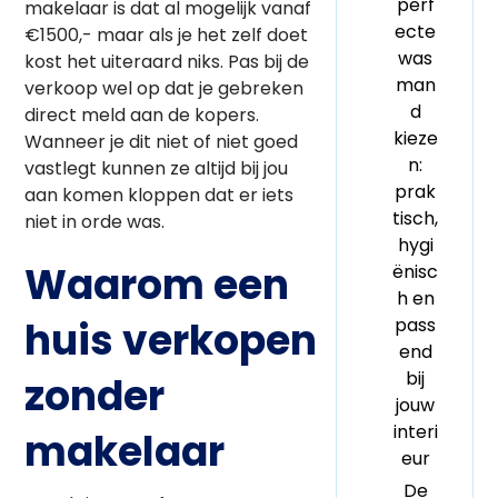
perf
makelaar is dat al mogelijk vanaf
ecte
€1500,- maar als je het zelf doet
was
kost het uiteraard niks. Pas bij de
man
verkoop wel op dat je gebreken
d
direct meld aan de kopers.
kieze
Wanneer je dit niet of niet goed
n:
vastlegt kunnen ze altijd bij jou
prak
aan komen kloppen dat er iets
tisch,
niet in orde was.
hygi
Waarom een
ënisc
h en
pass
huis verkopen
end
bij
zonder
jouw
interi
makelaar
eur
De