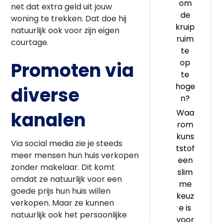
om
net dat extra geld uit jouw
de
woning te trekken. Dat doe hij
kruip
natuurlijk ook voor zijn eigen
ruim
courtage.
te
op
Promoten via
te
hoge
diverse
n?
Waa
kanalen
rom
kuns
Via social media zie je steeds
tstof
meer mensen hun huis verkopen
een
zonder makelaar. Dit komt
slim
omdat ze natuurlijk voor een
me
goede prijs hun huis willen
keuz
verkopen. Maar ze kunnen
e is
natuurlijk ook het persoonlijke
voor