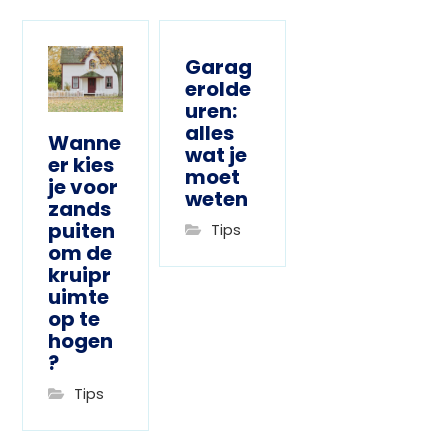
Garag
erolde
uren:
alles
Wanne
wat je
er kies
moet
je voor
weten
zands
puiten
Tips
om de
kruipr
uimte
op te
hogen
?
Tips