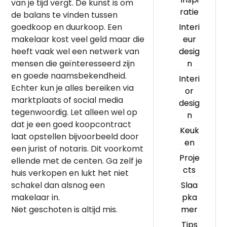
van je tijd vergt. De kunst is om
ratie
de balans te vinden tussen
Interi
goedkoop en duurkoop. Een
eur
makelaar kost veel geld maar die
desig
heeft vaak wel een netwerk van
n
mensen die geïnteresseerd zijn
en goede naamsbekendheid.
Interi
Echter kun je alles bereiken via
or
marktplaats of social media
desig
tegenwoordig. Let alleen wel op
n
dat je een goed koopcontract
Keuk
laat opstellen bijvoorbeeld door
en
een jurist of notaris. Dit voorkomt
Proje
ellende met de centen. Ga zelf je
cts
huis verkopen en lukt het niet
Slaa
schakel dan alsnog een
pka
makelaar in.
mer
Niet geschoten is altijd mis.
Tips