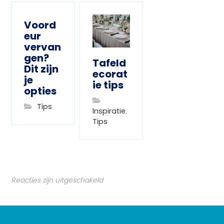
Voord
eur
vervan
gen?
Tafeld
Dit zijn
ecorat
je
ie tips
opties
Tips
Inspiratie
,
Tips
Reacties zijn uitgeschakeld