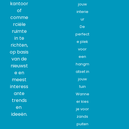
kantoor
jouw
of
interie
comme
ur
rciële
De
ruimte
perfect
in te
e plek
richten,
voor
op basis
een
van de
hangm
nieuwst
atset in
e en
meest
jouw
interess
tuin
ante
Wanne
trends
er kies
en
je voor
ideeën.
zands
puiten