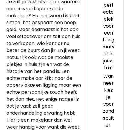
Je zult je vast afvragen waarom
perf
een huis verkopen zonder
ecte
makelaar? Het antwoord is best
plek
simpel het bespaart een hoop
voor
geld. Maar daarnaast is het ook
een
veel effectiever om zelf een huis
hang
te verkopen. Wie kent er nu
mats
beter de buurt dan jij? En jij weet
et in
natuurlijk ook wat de mooiste
jouw
plekjes in huis zijn en wat de
tuin
historie van het pand is. Een
Wan
echte makelaar kijkt naar de
neer
oppervlakte en ligging maar een
kies
echte persoonlijke touch heeft
je
het dan niet. Het enige nadeel is
voor
dat je vaak zelf geen
zand
onderhandeling ervaring hebt.
spuit
Hier is een makelaar dan wel
en
weer handig voor want die weet