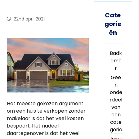
Cate
22nd april 2021
gorie
ën
Badk
ame
r
Gee
n
onde
rdeel
Het meeste gekozen argument
van
om een huis te verkopen zonder
een
makelaar is dat het veel kosten
cate
bespaart. Het nadeel
gorie
daartegenover is dat het veel
Inspi