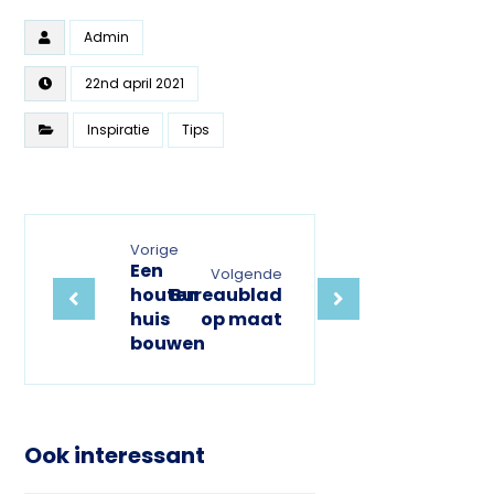
Admin
22nd april 2021
Inspiratie
Tips
Vorige
Een
Volgende
houten
Bureaublad
huis
op maat
bouwen
Ook interessant