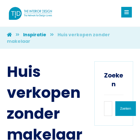
Inspiratie
Huis verkopen zonder
makelaar
Huis
Zoeke
n
verkopen
zonder
Zoeken
makelaar