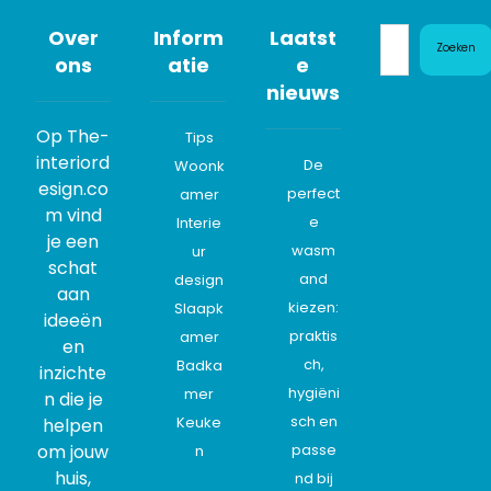
Over
Inform
Laatst
Zoeken
ons
atie
e
nieuws
Op The-
Tips
interiord
De
Woonk
esign.co
perfect
amer
m vind
e
Interie
je een
wasm
ur
schat
and
design
aan
kiezen:
Slaapk
ideeën
praktis
amer
en
ch,
Badka
inzichte
hygiëni
mer
n die je
sch en
Keuke
helpen
om jouw
passe
n
huis,
nd bij