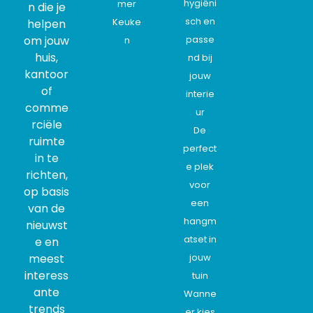
hygiëni
mer
n die je
sch en
Keuke
helpen
om jouw
passe
n
huis,
nd bij
kantoor
jouw
of
interie
comme
ur
rciële
De
ruimte
perfect
in te
e plek
richten,
voor
op basis
een
van de
hangm
nieuwst
atset in
e en
meest
jouw
interess
tuin
ante
Wanne
trends
er kies