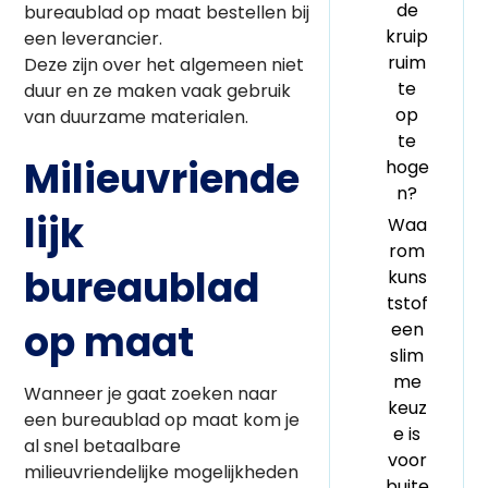
de
bureaublad op maat bestellen bij
kruip
een leverancier.
ruim
Deze zijn over het algemeen niet
te
duur en ze maken vaak gebruik
op
van duurzame materialen.
te
Milieuvriende
hoge
n?
lijk
Waa
rom
bureaublad
kuns
tstof
op maat
een
slim
me
Wanneer je gaat zoeken naar
keuz
een bureaublad op maat kom je
e is
al snel betaalbare
voor
milieuvriendelijke mogelijkheden
buite