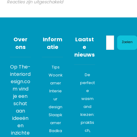
Reacties zijn uitgeschakeld
Over
Inform
Laatst
Zoeken
ons
atie
e
nieuws
Op The-
Tips
interiord
De
Woonk
esign.co
perfect
amer
m vind
e
Interie
je een
wasm
ur
schat
and
design
aan
kiezen:
Slaapk
ideeën
praktis
amer
en
ch,
Badka
inzichte