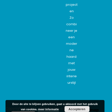
project
en
Zo
combi
neer je
een
moder
ne
haard
met
jouw
interie
urstijl
Door de site te blijven gebruiken, gaat u akkoord met het gebruik
Copyright © 2020. All Rights Reserved -
Accepteren
van cookies.
meer informatie
Sitemap