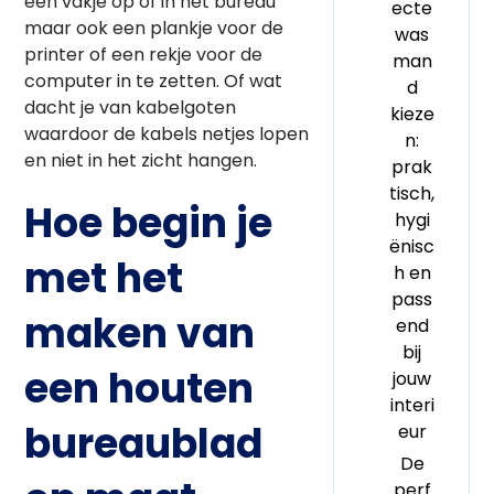
een vakje op of in het bureau
ecte
maar ook een plankje voor de
was
printer of een rekje voor de
man
computer in te zetten. Of wat
d
dacht je van kabelgoten
kieze
waardoor de kabels netjes lopen
n:
en niet in het zicht hangen.
prak
tisch,
Hoe begin je
hygi
ënisc
met het
h en
pass
maken van
end
bij
een houten
jouw
interi
bureaublad
eur
De
perf