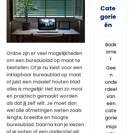
Cate
gorie
ën
Badk
ame
Online zijn er veel mogelijkheden
r
om een bureaublad op maat te
bestellen. Of je nu kiest voor een
Gee
inklapbaar bureaublad op maat
n
of juist een massief houten blad
onde
alles is mogelijk! Het kan zo mooi
rdeel
en praktisch gemaakt worden
van
als dat jij zelf wilt. Je moet dan
een
wel alle afmetingen weten zoals
cate
lengte, breedte en hoogte
gorie
bureaublad. Daarna kan je kiezen
Inspi
of je poten of een onderstel wil.