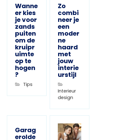
Wanne
Zo
er kies
combi
je voor
neer je
zands
een
puiten
moder
om de
ne
kruipr
haard
uimte
met
op te
jouw
hogen
interie
?
urstijl
Tips
Interieur
design
Garag
erolde