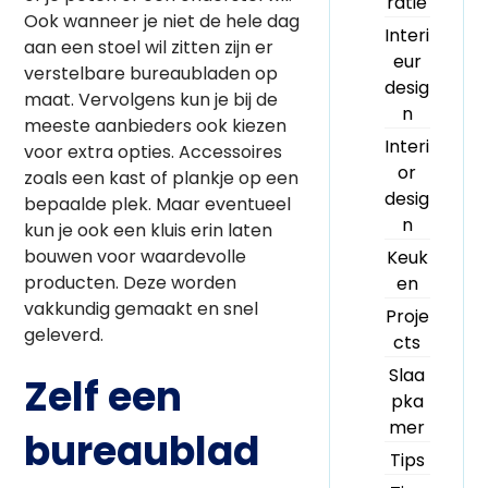
ratie
Ook wanneer je niet de hele dag
Interi
aan een stoel wil zitten zijn er
eur
verstelbare bureaubladen op
desig
maat. Vervolgens kun je bij de
n
meeste aanbieders ook kiezen
Interi
voor extra opties. Accessoires
or
zoals een kast of plankje op een
desig
bepaalde plek. Maar eventueel
n
kun je ook een kluis erin laten
bouwen voor waardevolle
Keuk
producten. Deze worden
en
vakkundig gemaakt en snel
Proje
geleverd.
cts
Slaa
Zelf een
pka
mer
bureaublad
Tips