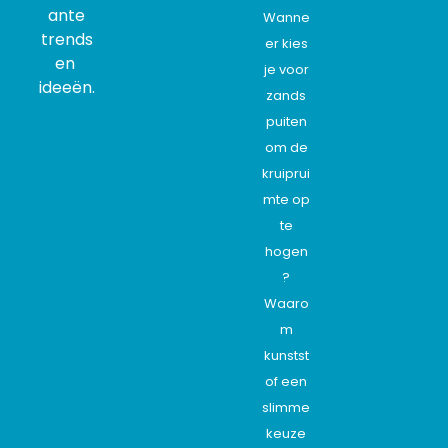
ante
Wanne
trends
er kies
en
je voor
ideeën.
zands
puiten
om de
kruiprui
mte op
te
hogen
?
Waaro
m
kunstst
of een
slimme
keuze