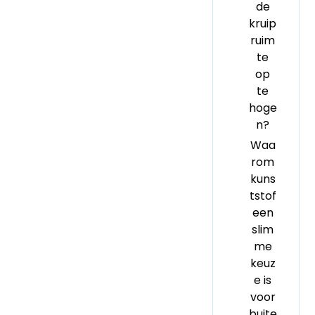
de
kruip
ruim
te
op
te
hoge
n?
Waa
rom
kuns
tstof
een
slim
me
keuz
e is
voor
buite