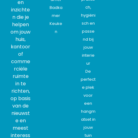
en
ch,
Badka
inzichte
hygiëni
mer
n die je
sch en
Keuke
helpen
om jouw
passe
n
huis,
nd bij
kantoor
jouw
of
interie
comme
ur
rciële
De
ruimte
perfect
in te
e plek
richten,
voor
op basis
een
van de
hangm
nieuwst
atset in
e en
meest
jouw
interess
tuin