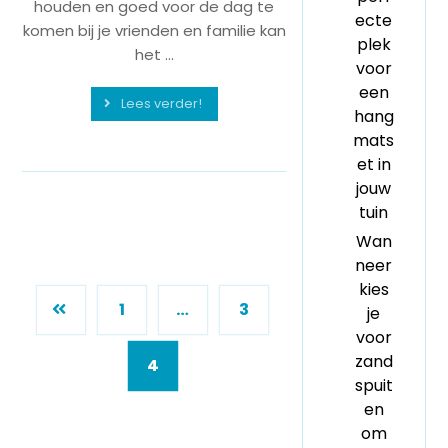
houden en goed voor de dag te
ecte
komen bij je vrienden en familie kan
plek
het ...
voor
een
Lees verder!
hang
mats
et in
jouw
tuin
Wan
neer
kies
1
…
3
je
voor
zand
4
spuit
en
om