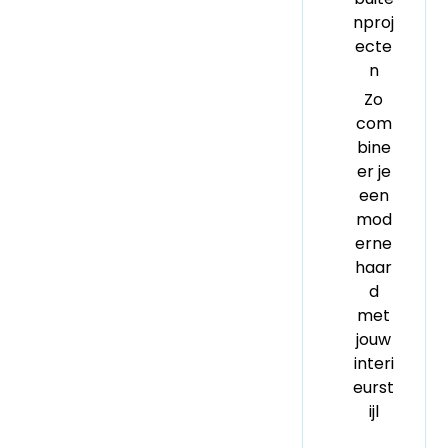
nproj
ecte
n
Zo
com
bine
er je
een
mod
erne
haar
d
met
jouw
interi
eurst
ijl