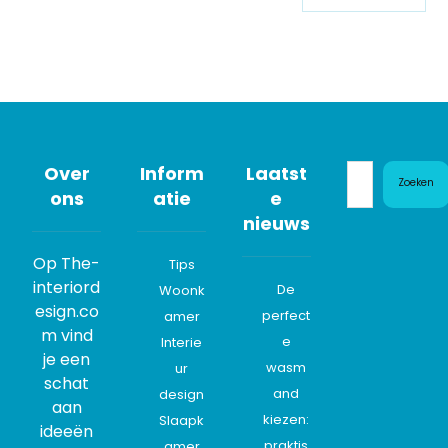
Over
Inform
Laatst
Zoeken
ons
atie
e
nieuws
Op The-
Tips
interiord
De
Woonk
esign.co
perfect
amer
m vind
e
Interie
je een
wasm
ur
schat
and
design
aan
kiezen:
Slaapk
ideeën
praktis
amer