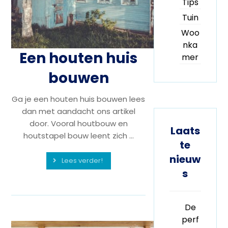
Tips
Tuin
Woo
nka
Een houten huis
mer
bouwen
Ga je een houten huis bouwen lees
dan met aandacht ons artikel
door. Vooral houtbouw en
Laats
houtstapel bouw leent zich ...
te
nieuw
Lees verder!
s
De
perf