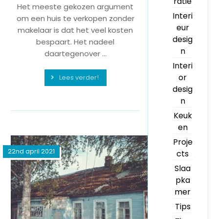
ratie
Het meeste gekozen argument
Interi
om een huis te verkopen zonder
eur
makelaar is dat het veel kosten
desig
bespaart. Het nadeel
n
daartegenover ...
Interi
or
Lees verder!
desig
n
Keuk
en
Proje
22nd april 2021
cts
Slaa
pka
mer
Tips