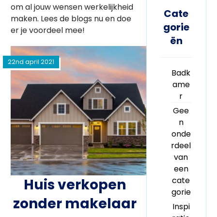
om al jouw wensen werkelijkheid
Cate
maken. Lees de blogs nu en doe
gorie
er je voordeel mee!
ën
22nd april 2021
Badk
ame
r
Gee
n
onde
rdeel
van
een
cate
Huis verkopen
gorie
zonder makelaar
Inspi