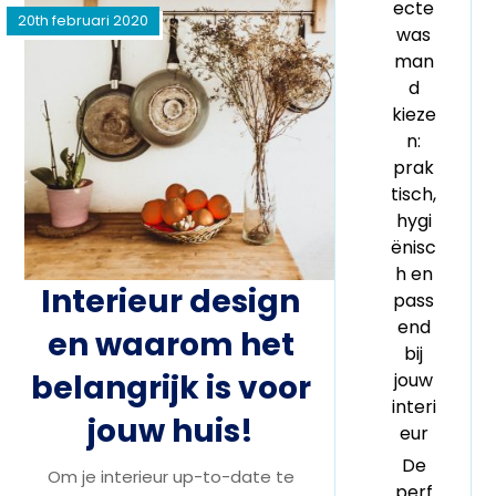
ecte
20th februari 2020
was
man
d
kieze
n:
prak
tisch,
hygi
ënisc
h en
Interieur design
pass
end
en waarom het
bij
belangrijk is voor
jouw
interi
jouw huis!
eur
De
Om je interieur up-to-date te
perf