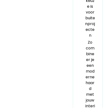
keuz
e is
voor
buite
nproj
ecte
n
Zo
com
bine
er je
een
mod
erne
haar
d
met
jouw
interi