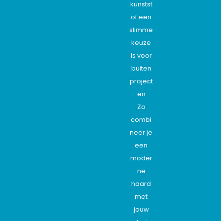
kunstst
of een
slimme
keuze
is voor
buiten
project
en
Zo
combi
neer je
een
moder
ne
haard
met
jouw