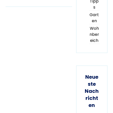
Tipp
s
Gart
en
Woh
nber
eich
Neue
ste
Nach
richt
en