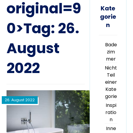
original=9
Kate
gorie
0>Tag:
26.
n
August
Bade
zim
mer
2022
Nicht
Teil
einer
Kate
gorie
26. August 2022
Inspi
ratio
n
Inne