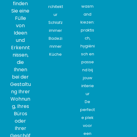
finden
wasm
rchitekt
Sie eine
and
ur
Fülle
kiezen:
Schlafz
von
praktis
immer
Ideen
ch,
Badezi
und
hygiëni
mmer
Erkennt
sch en
nissen,
Küche
die
passe
Ihnen
nd bij
bei der
jouw
Gestaltu
interie
ng Ihrer
ur
Wohnun
De
g, Ihres
perfect
Büros
e plek
oder
voor
Ihrer
een
Geschäf