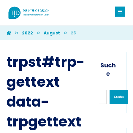
2022
August
26
trpst#trp-
Such
e
gettext
data-
Suche
trpgettext