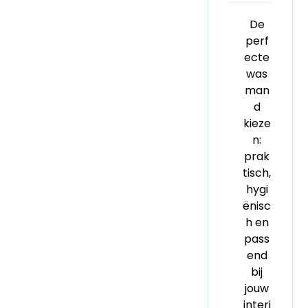
De
perf
ecte
was
man
d
kieze
n:
prak
tisch,
hygi
ënisc
h en
pass
end
bij
jouw
interi