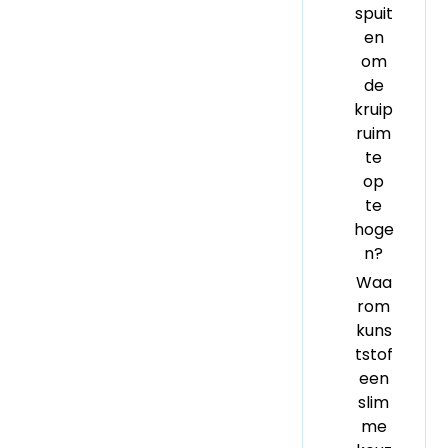
spuit
en
om
de
kruip
ruim
te
op
te
hoge
n?
Waa
rom
kuns
tstof
een
slim
me