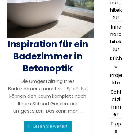
narc
hitek
tur
Inne
narc
Inspiration für ein
hitek
tur
Badezimmer in
Küch
Betonoptik
e
Proje
Die Umgestaltung Ihres
kte
Badezimmers macht viel Spaß. Sie
Schl
können den Raum komplett nach
afzi
Ihrem Stil und Geschmack
mm
umgestalten. Das kann man ...
er
Tipp
Lesen Sie weiter!
s