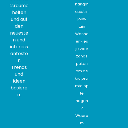
hangm
tsräume
atset in
helfen
und auf
jouw
den
tuin
neueste
Wanne
n und
er kies
interess
je voor
anteste
zands
n
puiten
Trends
om de
und
kruiprui
Ideen
mte op
basiere
te
n.
hogen
?
Waaro
m