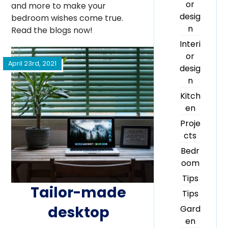
or
and more to make your
desig
bedroom wishes come true.
n
Read the blogs now!
Interi
or
April 23rd, 2021
desig
n
Kitch
en
Proje
cts
Bedr
oom
Tips
Tailor-made
Tips
desktop
Gard
en