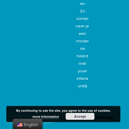
en
Zo
combi
neer je
een
moder
ne
haard
met
jouw
interie
urstijl
By continuing to use the site, you agree to the use of cookies.
Copyright © 2020. All Rights Reserved -
Accept
more information
Sitemap
The-interordesign.com
English