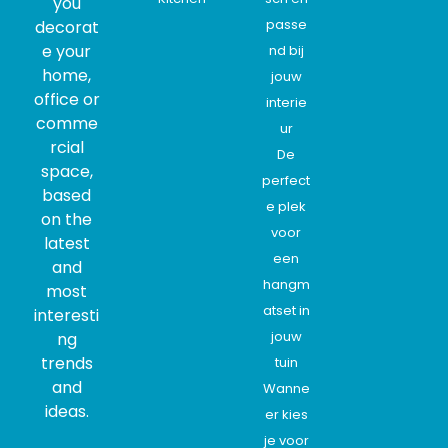
you
passe
decorat
e your
nd bij
home,
jouw
office or
interie
comme
ur
rcial
De
space,
perfect
based
e plek
on the
voor
latest
een
and
hangm
most
atset in
interesti
jouw
ng
trends
tuin
and
Wanne
ideas.
er kies
je voor