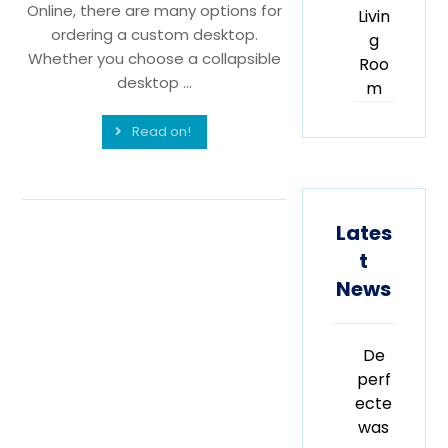
Online, there are many options for
Livin
ordering a custom desktop.
g
Whether you choose a collapsible
Roo
desktop ...
m
Read on!
Lates
t
News
De
perf
ecte
was