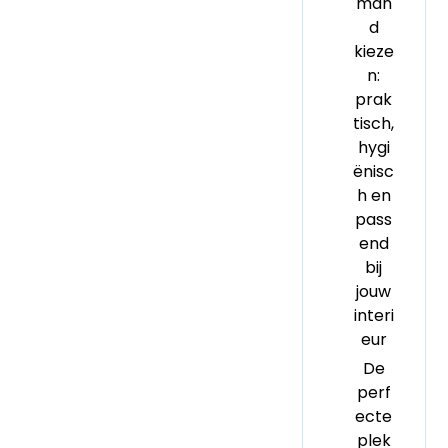
man
d
kieze
n:
prak
tisch,
hygi
ënisc
h en
pass
end
bij
jouw
interi
eur
De
perf
ecte
plek