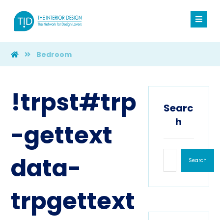
Bedroom
!trpst#trp
Searc
h
-gettext
data-
Search
trpgettext