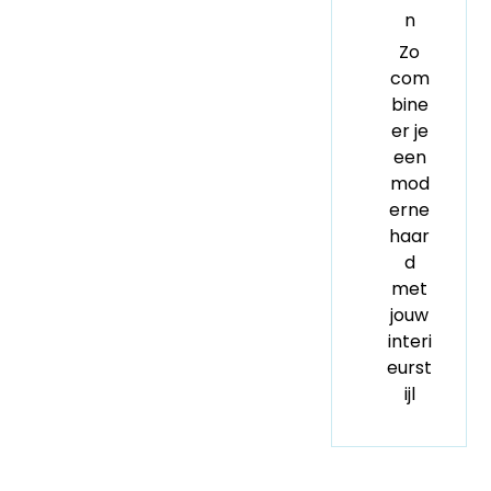
n
Zo
com
bine
er je
een
mod
erne
haar
d
met
jouw
interi
eurst
ijl