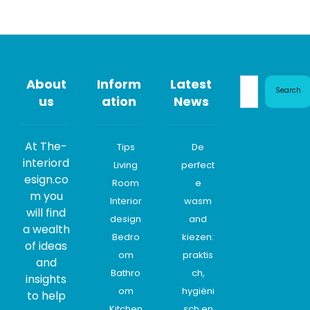
About
Inform
Latest
Search
us
ation
News
At The-
Tips
De
interiord
Living
perfect
esign.co
Room
e
m you
Interior
wasm
will find
design
and
a wealth
Bedro
kiezen:
of ideas
om
praktis
and
Bathro
ch,
insights
om
hygiëni
to help
Kitchen
sch en