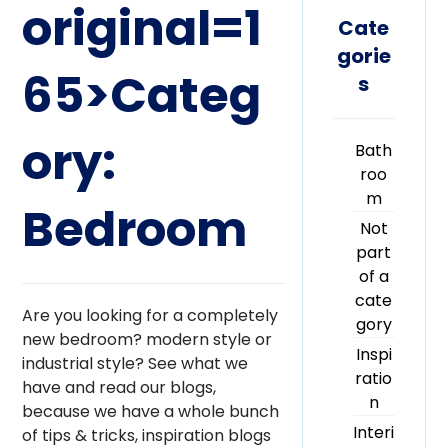
original=1
Cate
gorie
65>Categ
s
ory:
Bath
roo
m
Bedroom
Not
part
of a
cate
Are you looking for a completely
gory
new bedroom? modern style or
Inspi
industrial style? See what we
ratio
have and read our blogs,
n
because we have a whole bunch
Interi
of tips & tricks, inspiration blogs