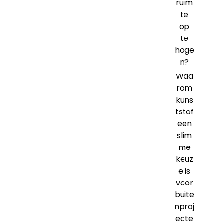
ruim
te
op
te
hoge
n?
Waa
rom
kuns
tstof
een
slim
me
keuz
e is
voor
buite
nproj
ecte