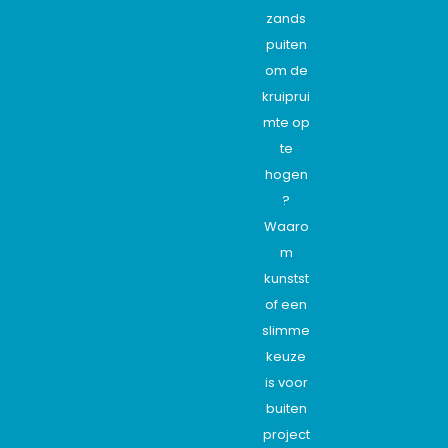
zands
puiten
om de
kruiprui
mte op
te
hogen
?
Waaro
m
kunstst
of een
slimme
keuze
is voor
buiten
project