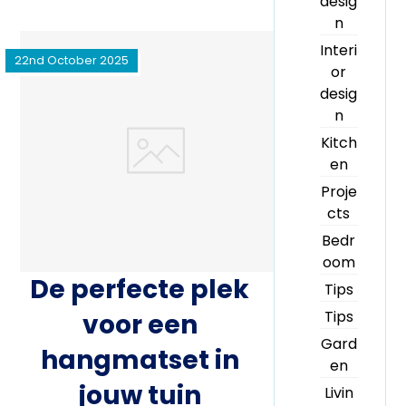
desig
n
Interi
22nd October 2025
or
desig
n
Kitch
en
Proje
cts
Bedr
oom
De perfecte plek
Tips
Tips
voor een
Gard
hangmatset in
en
jouw tuin
Livin