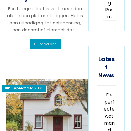
g
Een hangmatset is veel meer dan
Roo
alleen een plek om te liggen. Het is
m
een uitnodiging tot ontspanning,
een decoratief element dat ...
Read on!
Lates
t
News
11th September 2025
De
perf
ecte
was
man
d