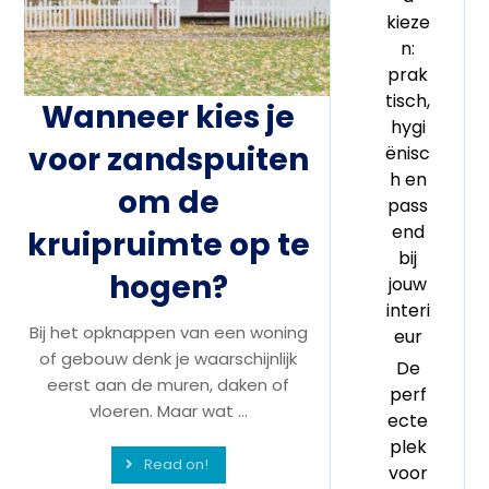
kieze
n:
prak
tisch,
Wanneer kies je
hygi
voor zandspuiten
ënisc
h en
om de
pass
end
kruipruimte op te
bij
hogen?
jouw
interi
Bij het opknappen van een woning
eur
of gebouw denk je waarschijnlijk
De
eerst aan de muren, daken of
perf
vloeren. Maar wat ...
ecte
plek
Read on!
voor