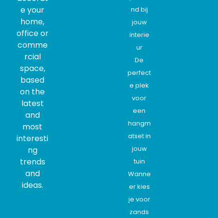
e your
nd bij
home,
jouw
office or
interie
comme
ur
rcial
De
space,
perfect
based
e plek
on the
voor
latest
een
and
hangm
most
atset in
interesti
jouw
ng
trends
tuin
and
Wanne
ideas.
er kies
je voor
zands