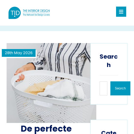
28th May 2026
Searc
h
Search
De perfecte
Cate