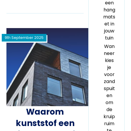
een
hang
mats
et in
jouw
tuin
9th September 2025
Wan
neer
kies
je
voor
zand
spuit
en
om
Waarom
de
kruip
kunststof een
ruim
te