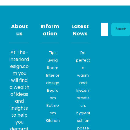
About
Inform
Latest
Search
us
ation
News
At The-
Tips
De
interiord
Living
perfect
esign.co
Room
e
m you
Interior
wasm
will find
design
and
a wealth
Bedro
kiezen:
of ideas
om
praktis
and
Bathro
ch,
insights
om
hygiëni
to help
Kitchen
sch en
you
passe
decorat