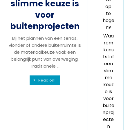
slimme keuze is
op
voor
te
hoge
buitenprojecten
n?
Waa
Bij het plannen van een terras,
rom
vlonder of andere buitenruimte is
kuns
de materiaalkeuze vaak een
tstof
belangrijk punt van overweging.
een
Traditionele ...
slim
me
Read on!
keuz
e is
voor
buite
nproj
ecte
n