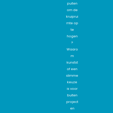
puiten
om de
kruiprui
mte op
te
hogen
?
Waaro
m
kunstst
of een
slimme
keuze
is voor
buiten
project
en