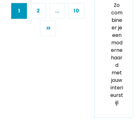
Zo
1
2
...
10
com
bine
er je
een
mod
erne
haar
d
met
jouw
interi
eurst
ijl