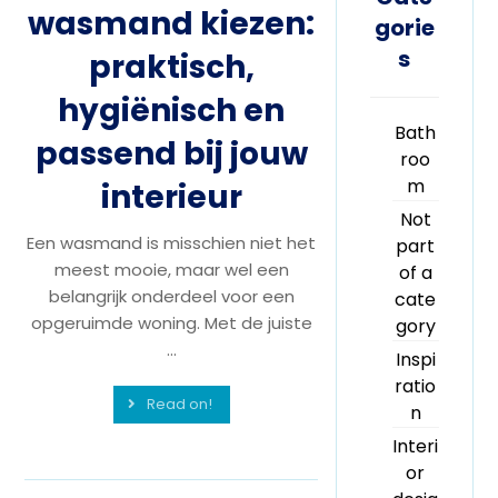
wasmand kiezen:
gorie
s
praktisch,
hygiënisch en
Bath
passend bij jouw
roo
m
interieur
Not
Een wasmand is misschien niet het
part
meest mooie, maar wel een
of a
belangrijk onderdeel voor een
cate
opgeruimde woning. Met de juiste
gory
...
Inspi
ratio
Read on!
n
Interi
or