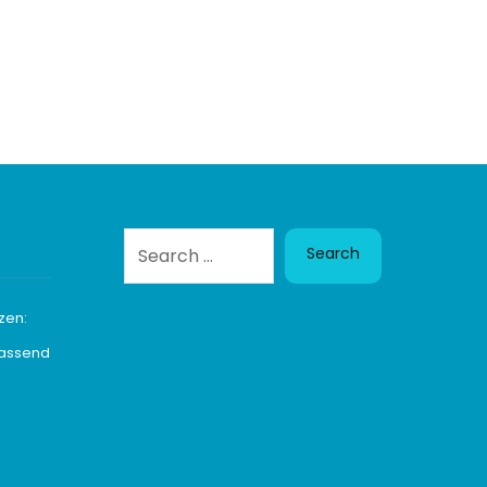
Search
zen:
passend
n