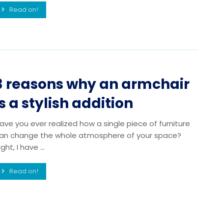
Read on!
3 reasons why an armchair
is a stylish addition
ave you ever realized how a single piece of furniture
an change the whole atmosphere of your space?
ight, I have ...
Read on!