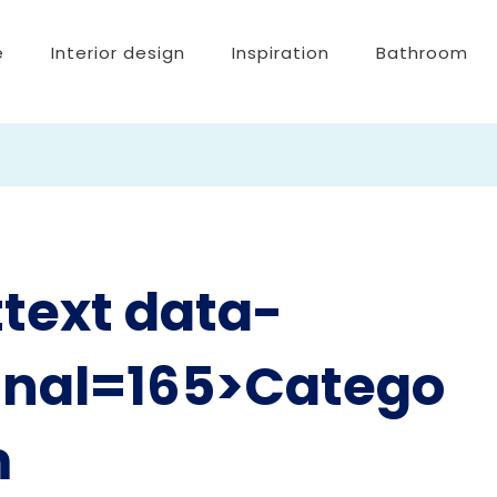
e
Interior design
Inspiration
Bathroom
text data-
ginal=165>Catego
m