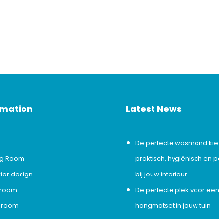
rmation
Latest News
De perfecte wasmand kie
ing Room
praktisch, hygiënisch en 
rior design
bij jouw interieur
room
De perfecte plek voor ee
hroom
hangmatset in jouw tuin