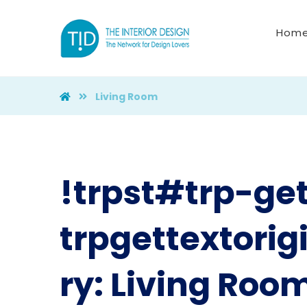
Hom
Living Room
!trpst#trp-get
trpgettextori
ry:
Living Roo