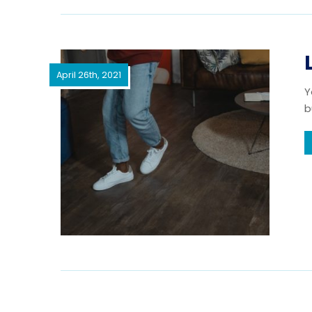
April 26th, 2021
Y
b