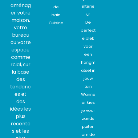
aménag
interie
de
er votre
ur
bain
maison,
De
Cuisine
votre
perfect
bureau
e plek
ou votre
voor
espace
een
comme
hangm
rcial, sur
atset in
la base
jouw
des
tendanc
tuin
es et
Wanne
des
er kies
idées les
je voor
plus
zands
récente
puiten
s et les
om de