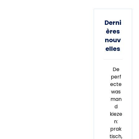
Derni
ères
nouv
elles
De
perf
ecte
was
man
d
kieze
n:
prak
tisch,