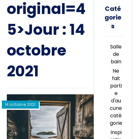
original=4
Caté
gorie
5>Jour :
14
s
octobre
Salle
de
bain
2021
Ne
fait
parti
e
d'au
14 octobre 2021
cune
caté
gorie
Inspi