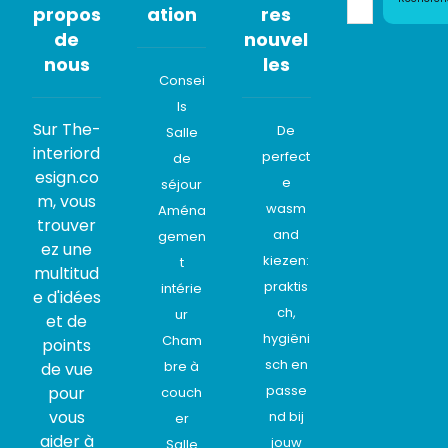
propos
ation
res
de
nouvel
nous
les
Consei
ls
Sur The-
De
Salle
interiord
perfect
de
esign.co
e
séjour
m, vous
wasm
Aména
trouver
and
gemen
ez une
kiezen:
t
multitud
praktis
intérie
e d'idées
ch,
ur
et de
hygiëni
Cham
points
sch en
bre à
de vue
passe
pour
couch
vous
nd bij
er
aider à
jouw
Salle