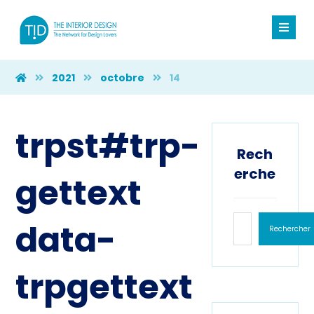
2021
octobre
14
trpst#trp-
Rech
erche
gettext
data-
Rechercher
trpgettext