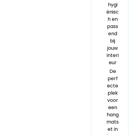
hygi
ënisc
h en
pass
end
bij
jouw
interi
eur
De
perf
ecte
plek
voor
een
hang
mats
et in