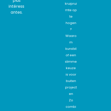
plus
kruiprui
intéress
mte op
antes.
te
hogen
?
Waaro
m
kunstst
of een
slimme
keuze
is voor
buiten
project
en
Zo
combi