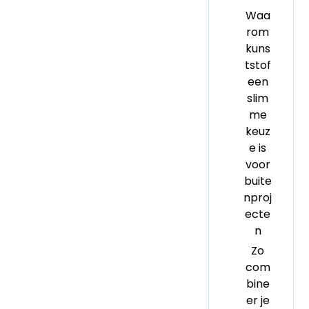
Waa
rom
kuns
tstof
een
slim
me
keuz
e is
voor
buite
nproj
ecte
n
Zo
com
bine
er je