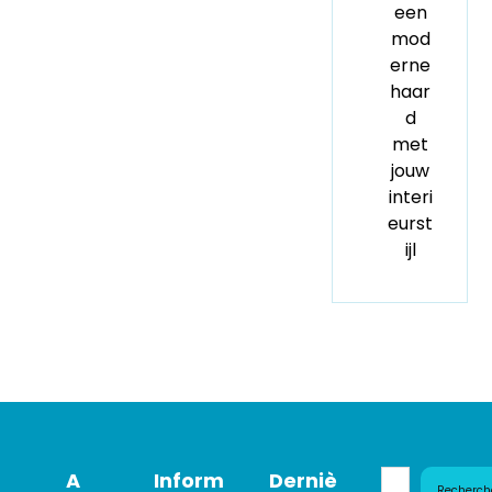
een
mod
erne
haar
d
met
jouw
interi
eurst
ijl
A
Inform
Derniè
Recherch