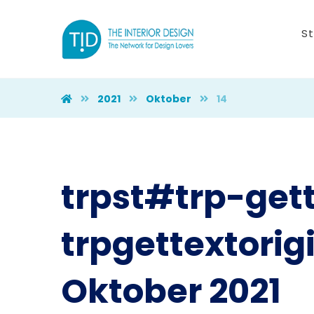
St
2021
Oktober
14
trpst#trp-get
trpgettextori
Oktober 2021