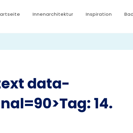
artseite
Innenarchitektur
Inspiration
Ba
text data-
ginal=90>Tag:
14.