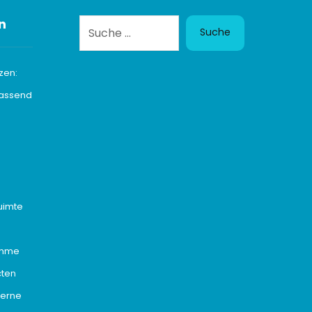
n
Suche
zen:
passend
n
uimte
imme
cten
derne