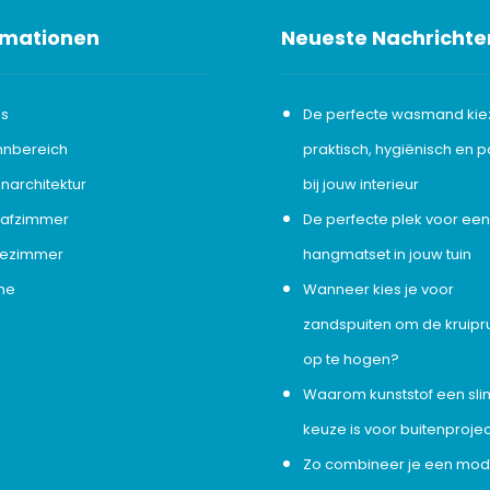
rmationen
Neueste Nachrichte
ps
De perfecte wasmand kie
nbereich
praktisch, hygiënisch en 
narchitektur
bij jouw interieur
lafzimmer
De perfecte plek voor ee
ezimmer
hangmatset in jouw tuin
he
Wanneer kies je voor
zandspuiten om de kruipr
op te hogen?
Waarom kunststof een sl
keuze is voor buitenproje
Zo combineer je een mo