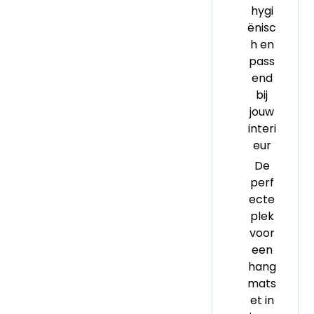
hygi
ënisc
h en
pass
end
bij
jouw
interi
eur
De
perf
ecte
plek
voor
een
hang
mats
et in