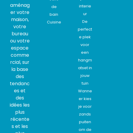
aménag
interie
de
er votre
ur
bain
maison,
De
Cuisine
votre
perfect
bureau
e plek
ou votre
voor
espace
een
comme
hangm
rcial, sur
atset in
la base
jouw
des
tendanc
tuin
es et
Wanne
des
er kies
idées les
je voor
plus
zands
récente
puiten
s et les
om de