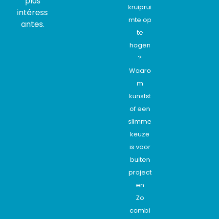
plus
kruiprui
intéress
mte op
antes.
te
hogen
?
Waaro
m
kunstst
of een
slimme
keuze
is voor
buiten
project
en
Zo
combi