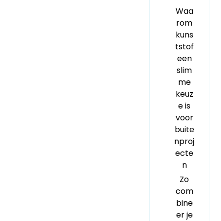
Waa
rom
kuns
tstof
een
slim
me
keuz
e is
voor
buite
nproj
ecte
n
Zo
com
bine
er je