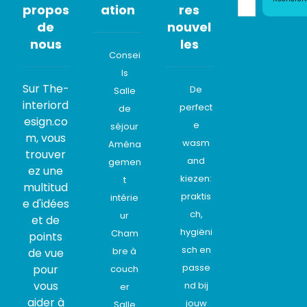
propos
ation
res
de
nouvel
nous
les
Consei
ls
Sur The-
De
Salle
interiord
perfect
de
esign.co
e
séjour
m, vous
wasm
Aména
trouver
and
gemen
ez une
kiezen:
t
multitud
praktis
intérie
e d'idées
ch,
ur
et de
hygiëni
Cham
points
sch en
bre à
de vue
passe
pour
couch
vous
nd bij
er
aider à
jouw
Salle