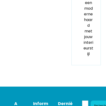
een
mod
erne
haar
d
met
jouw
interi
eurst
ijl
A
Inform
Derniè
Recherch