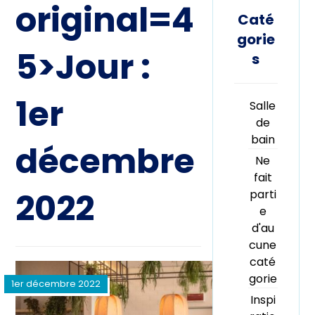
original=4
Caté
gorie
5>Jour :
s
1er
Salle
de
bain
décembre
Ne
fait
2022
parti
e
d'au
cune
caté
gorie
1er décembre 2022
Inspi