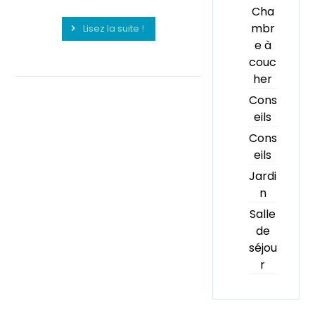
Cha
mbr
Lisez la suite !
e à
couc
her
Cons
eils
Cons
eils
Jardi
n
Salle
de
séjou
r