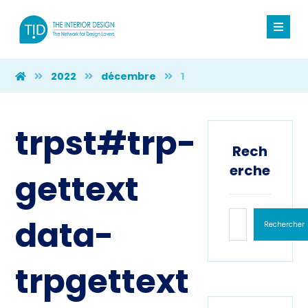
2022
décembre
1
trpst#trp-
Rech
erche
gettext
data-
Rechercher
trpgettext