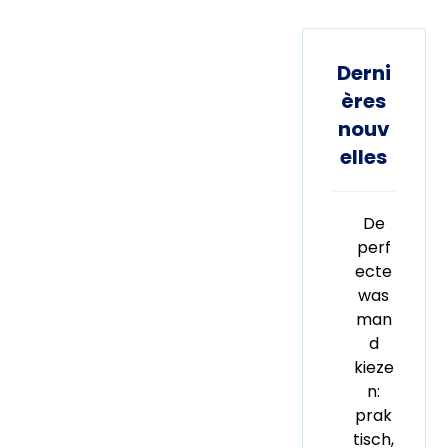
Derni
ères
nouv
elles
De
perf
ecte
was
man
d
kieze
n:
prak
tisch,