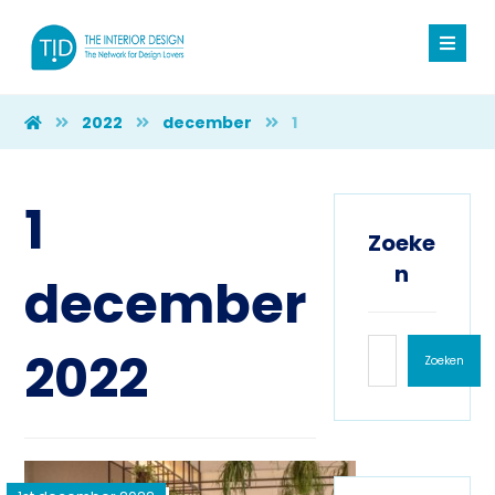
2022
december
1
1
Zoeke
n
december
2022
Zoeken