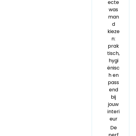
ecte
was
man
d
kieze
n:
prak
tisch,
hygi
ënisc
h en
pass
end
bij
jouw
interi
eur
De
perf