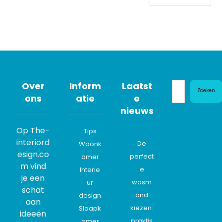
Over
Inform
Laatst
Zoeken
ons
atie
e
nieuws
Op The-
Tips
interiord
De
Woonk
esign.co
perfect
amer
m vind
e
Interie
je een
wasm
ur
schat
and
design
aan
kiezen:
Slaapk
ideeën
praktis
amer