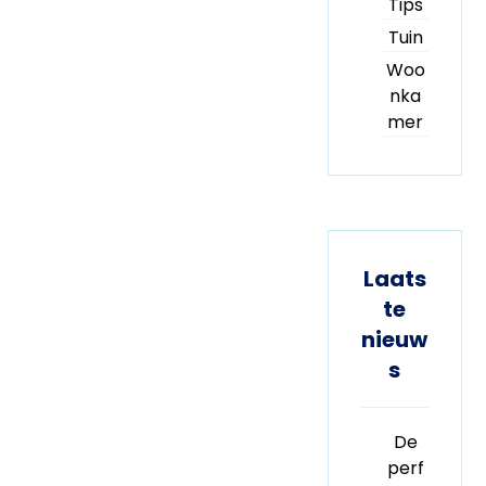
Tips
Tuin
Woo
nka
mer
Laats
te
nieuw
s
De
perf