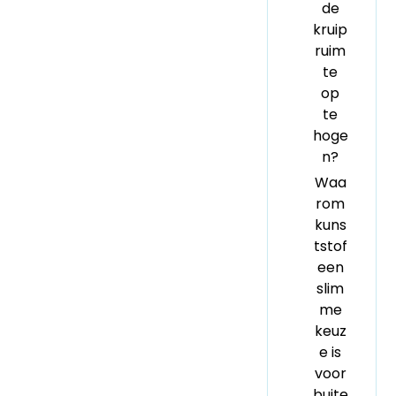
de
kruip
ruim
te
op
te
hoge
n?
Waa
rom
kuns
tstof
een
slim
me
keuz
e is
voor
buite