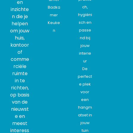
en
ch,
Badka
inzichte
hygiëni
mer
n die je
sch en
Keuke
helpen
om jouw
passe
n
huis,
nd bij
kantoor
jouw
of
interie
comme
ur
rciële
De
ruimte
perfect
in te
e plek
richten,
voor
op basis
een
van de
hangm
nieuwst
atset in
e en
meest
jouw
interess
tuin