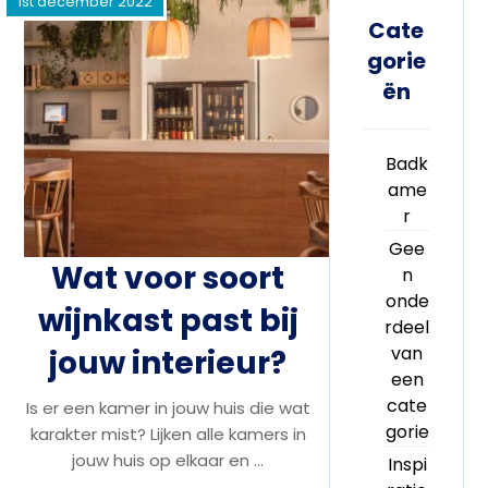
1st december 2022
Cate
gorie
ën
Badk
ame
r
Gee
Wat voor soort
n
onde
wijnkast past bij
rdeel
van
jouw interieur?
een
cate
Is er een kamer in jouw huis die wat
gorie
karakter mist? Lijken alle kamers in
jouw huis op elkaar en ...
Inspi