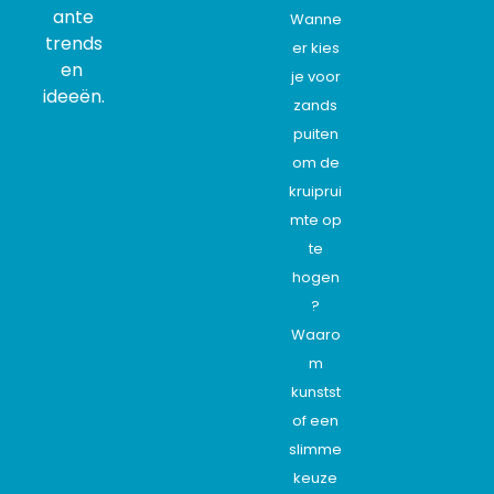
ante
Wanne
trends
er kies
en
je voor
ideeën.
zands
puiten
om de
kruiprui
mte op
te
hogen
?
Waaro
m
kunstst
of een
slimme
keuze