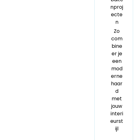
nproj
ecte
n
Zo
com
bine
er je
een
mod
erne
haar
d
met
jouw
interi
eurst
ijl