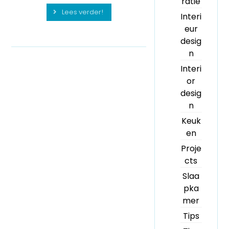
ratie
Lees verder!
Interi
eur
desig
n
Interi
or
desig
n
Keuk
en
Proje
cts
Slaa
pka
mer
Tips