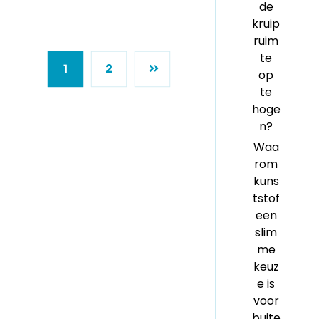
de
kruip
ruim
te
1
2
op
te
hoge
n?
Waa
rom
kuns
tstof
een
slim
me
keuz
e is
voor
buite