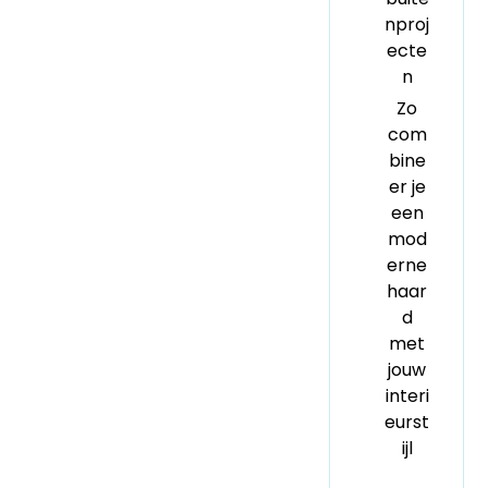
nproj
ecte
n
Zo
com
bine
er je
een
mod
erne
haar
d
met
jouw
interi
eurst
ijl