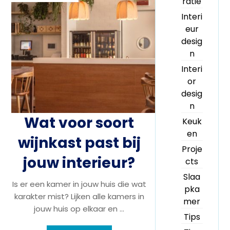
ratie
Interi
eur
desig
n
Interi
or
desig
n
Wat voor soort
Keuk
en
wijnkast past bij
Proje
jouw interieur?
cts
Slaa
Is er een kamer in jouw huis die wat
pka
karakter mist? Lijken alle kamers in
mer
jouw huis op elkaar en ...
Tips