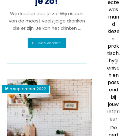
je zo!
ecte
was
Wijn koelen doe je zo! Wijn is een
man
van de meest veelzijdige dranken
d
die er zijn. Je kan het drinken ...
kieze
n:
Lees verder!
prak
tisch,
hygi
ënisc
h en
pass
16th september 2022
end
bij
jouw
interi
eur
De
perf