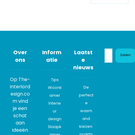
Over
Inform
Laatst
Zoeken
ons
atie
e
nieuws
Op The-
Tips
interiord
De
Woonk
esign.co
perfect
amer
m vind
e
Interie
je een
wasm
ur
schat
and
design
aan
kiezen:
Slaapk
ideeën
praktis
amer