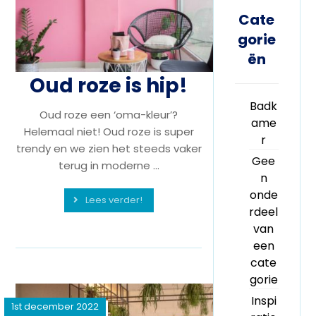
Cate
gorie
ën
Oud roze is hip!
Badk
Oud roze een ‘oma-kleur’?
ame
Helemaal niet! Oud roze is super
r
trendy en we zien het steeds vaker
Gee
terug in moderne ...
n
onde
Lees verder!
rdeel
van
een
cate
gorie
Inspi
1st december 2022