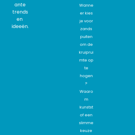
ante
Wanne
trends
er kies
en
je voor
ideeën.
zands
puiten
om de
kruiprui
mte op
te
hogen
?
Waaro
m
kunstst
of een
slimme
keuze