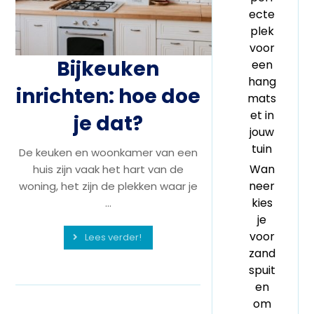
ecte
plek
voor
Bijkeuken
een
hang
inrichten: hoe doe
mats
et in
je dat?
jouw
tuin
De keuken en woonkamer van een
Wan
huis zijn vaak het hart van de
neer
woning, het zijn de plekken waar je
kies
...
je
voor
Lees verder!
zand
spuit
en
om