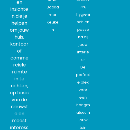
en
ch,
Badka
inzichte
hygiëni
mer
n die je
sch en
Keuke
helpen
om jouw
passe
n
huis,
nd bij
kantoor
jouw
of
interie
comme
ur
rciële
De
ruimte
perfect
in te
e plek
richten,
voor
op basis
een
van de
hangm
nieuwst
atset in
e en
meest
jouw
interess
tuin