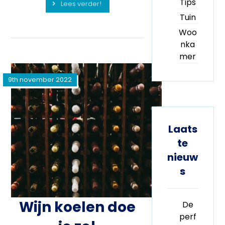
Tips
Lees verder!
Tuin
Woo
nka
mer
9th november 2022
Laats
te
nieuw
s
Wijn koelen doe
De
perf