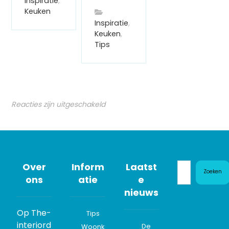
Inspiratie
,
Keuken
Inspiratie
,
Keuken
,
Tips
Reacties zijn uitgeschakeld
Over
Inform
Laatst
Zoeken
ons
atie
e
nieuws
Op The-
Tips
interiord
De
Woonk