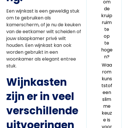
om
de
Een wijnkast is een geweldig stuk
kruip
om te gebruiken als
ruim
kamerscherm, of je nu de keuken
te
van de eetkamer wilt scheiden of
op
jouw slaapkamer privé wilt
te
houden. Een wijnkast kan ook
hoge
worden gebruikt in een
n?
woonkamer als elegant entree
Waa
stuk.
rom
Wijnkasten
kuns
tstof
zijn er in veel
een
slim
me
verschillende
keuz
e is
uitvoeringen
voor