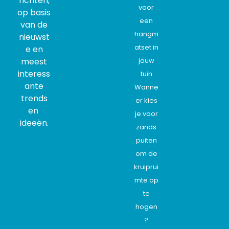
richten,
voor
op basis
een
van de
hangm
nieuwst
atset in
e en
meest
jouw
interess
tuin
ante
Wanne
trends
er kies
en
je voor
ideeën.
zands
puiten
om de
kruiprui
mte op
te
hogen
?