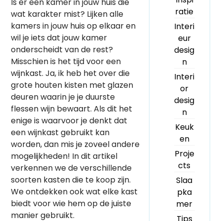
Is er een kamer in jouw huis die
ratie
wat karakter mist? Lijken alle
kamers in jouw huis op elkaar en
Interi
wil je iets dat jouw kamer
eur
onderscheidt van de rest?
desig
Misschien is het tijd voor een
n
wijnkast. Ja, ik heb het over die
Interi
grote houten kisten met glazen
or
deuren waarin je je duurste
desig
flessen wijn bewaart. Als dit het
n
enige is waarvoor je denkt dat
Keuk
een wijnkast gebruikt kan
en
worden, dan mis je zoveel andere
Proje
mogelijkheden! In dit artikel
cts
verkennen we de verschillende
soorten kasten die te koop zijn.
Slaa
We ontdekken ook wat elke kast
pka
biedt voor wie hem op de juiste
mer
manier gebruikt.
Tips