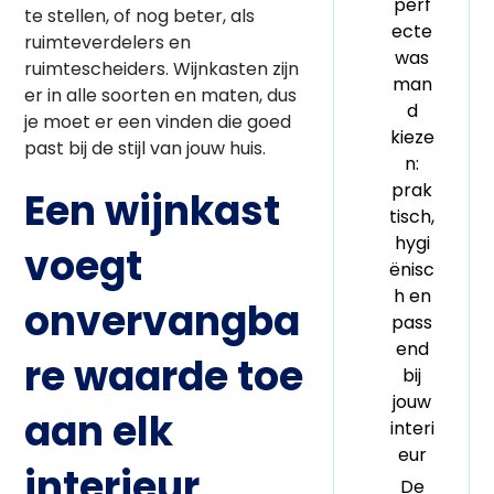
perf
te stellen, of nog beter, als
ecte
ruimteverdelers en
was
ruimtescheiders. Wijnkasten zijn
man
er in alle soorten en maten, dus
d
je moet er een vinden die goed
kieze
past bij de stijl van jouw huis.
n:
prak
Een wijnkast
tisch,
hygi
voegt
ënisc
h en
onvervangba
pass
end
re waarde toe
bij
jouw
aan elk
interi
eur
interieur
De