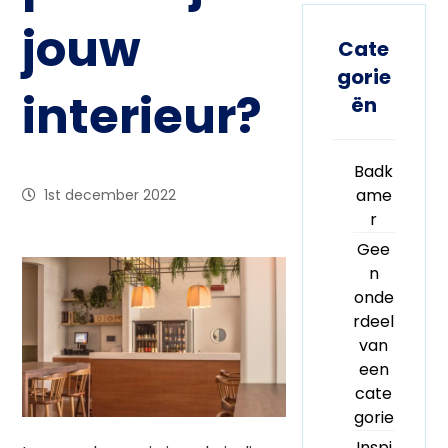
jouw
Cate
gorie
interieur?
ën
Badk
ame
1st december 2022
r
Gee
n
onde
rdeel
van
een
cate
gorie
Inspi