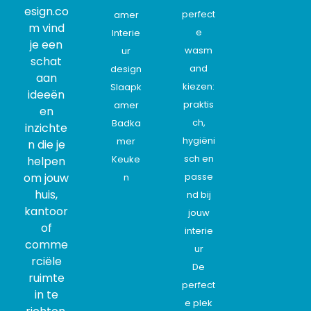
esign.co
perfect
amer
m vind
e
Interie
je een
wasm
ur
schat
and
design
aan
kiezen:
Slaapk
ideeën
praktis
amer
en
ch,
Badka
inzichte
hygiëni
mer
n die je
sch en
Keuke
helpen
om jouw
passe
n
huis,
nd bij
kantoor
jouw
of
interie
comme
ur
rciële
De
ruimte
perfect
in te
e plek