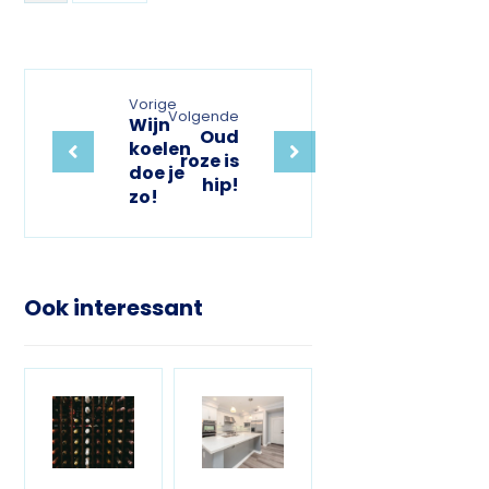
Vorige
Volgende
Wijn
Oud
koelen
roze is
doe je
hip!
zo!
Ook interessant