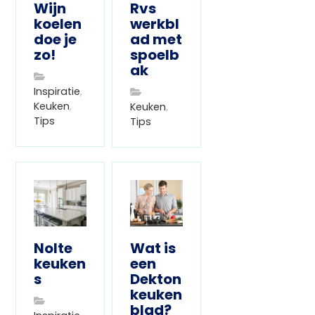
Wijn
Rvs
koelen
werkbl
doe je
ad met
zo!
spoelb
ak
Inspiratie
,
Keuken
,
Keuken
,
Tips
Tips
Nolte
Wat is
keuken
een
s
Dekton
keuken
blad?