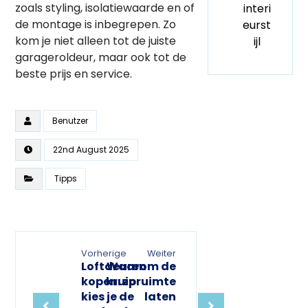
zoals styling, isolatiewaarde en of
interi
de montage is inbegrepen. Zo
eurst
kom je niet alleen tot de juiste
ijl
garageroldeur, maar ook tot de
beste prijs en service.
Benutzer
22nd August 2025
Tipps
Vorherige
Weiter
Loftdeuren
Waarom de
kopen: zo
kruipruimte
kies je de
laten