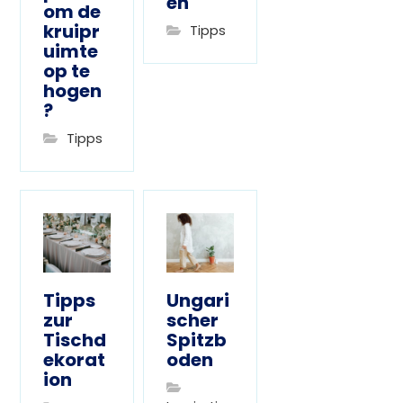
en
om de
kruipr
Tipps
uimte
op te
hogen
?
Tipps
Tipps
Ungari
zur
scher
Tischd
Spitzb
ekorat
oden
ion