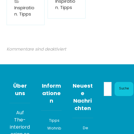
Inspiratio
n
,
Tipps
Inspiratio
n
,
Tipps
Kommentare sind deaktiviert
Über
Inform
Neuest
Suche
uns
atione
e
n
Nachri
chten
Auf
The-
Tipps
interiord
De
Wohnb