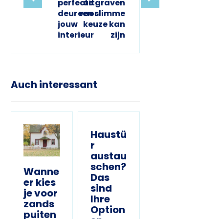
perfecte
uitgraven
deur voor
een slimme
jouw
keuze kan
interieur
zijn
Auch interessant
Haustü
r
austau
schen?
Wanne
Das
er kies
sind
je voor
Ihre
zands
Option
puiten