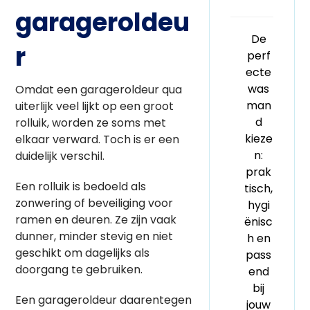
garageroldeu
De
r
perf
ecte
was
Omdat een garageroldeur qua
man
uiterlijk veel lijkt op een groot
d
rolluik, worden ze soms met
kieze
elkaar verward. Toch is er een
n:
duidelijk verschil.
prak
Een rolluik is bedoeld als
tisch,
zonwering of beveiliging voor
hygi
ramen en deuren. Ze zijn vaak
ënisc
dunner, minder stevig en niet
h en
geschikt om dagelijks als
pass
doorgang te gebruiken.
end
bij
Een garageroldeur daarentegen
jouw