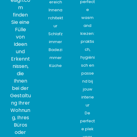
esign.co
perfect
ereich
m
e
Innena
finden
wasm
rchitekt
Sie eine
and
ur
Fülle
kiezen:
Schlafz
von
praktis
immer
Ideen
ch,
Badezi
und
hygiëni
mmer
Erkennt
sch en
nissen,
Küche
die
passe
Ihnen
nd bij
bei der
jouw
Gestaltu
interie
ng Ihrer
ur
Wohnun
De
g, Ihres
perfect
Büros
e plek
oder
voor