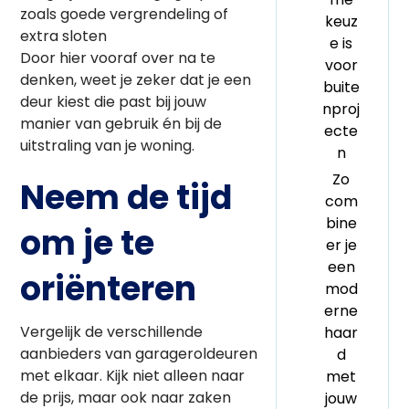
zoals goede vergrendeling of
keuz
extra sloten
e is
Door hier vooraf over na te
voor
denken, weet je zeker dat je een
buite
deur kiest die past bij jouw
nproj
manier van gebruik én bij de
ecte
uitstraling van je woning.
n
Zo
Neem de tijd
com
bine
om je te
er je
een
oriënteren
mod
erne
Vergelijk de verschillende
haar
aanbieders van garageroldeuren
d
met elkaar. Kijk niet alleen naar
met
de prijs, maar ook naar zaken
jouw