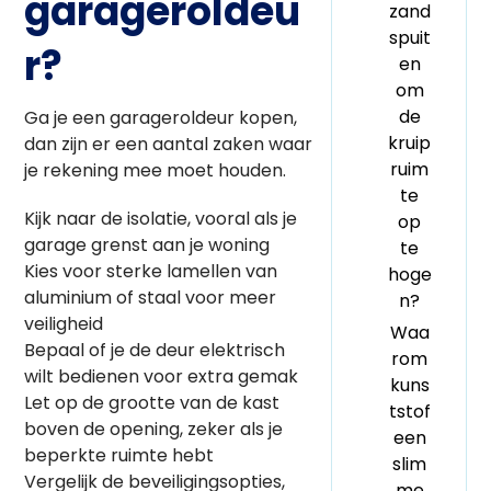
garageroldeu
zand
spuit
r?
en
om
de
Ga je een garageroldeur kopen,
kruip
dan zijn er een aantal zaken waar
ruim
je rekening mee moet houden.
te
Kijk naar de isolatie, vooral als je
op
garage grenst aan je woning
te
Kies voor sterke lamellen van
hoge
aluminium of staal voor meer
n?
veiligheid
Waa
Bepaal of je de deur elektrisch
rom
wilt bedienen voor extra gemak
kuns
Let op de grootte van de kast
tstof
boven de opening, zeker als je
een
beperkte ruimte hebt
slim
Vergelijk de beveiligingsopties,
me