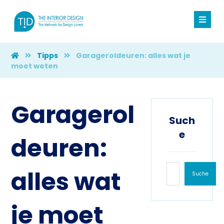
Tipps
Garageroldeuren: alles wat je
moet weten
Garagerol
Such
e
deuren:
alles wat
Suche
je moet