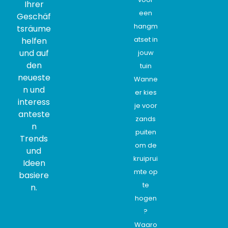
Ihrer
een
Geschäf
hangm
tsräume
atset in
helfen
und auf
jouw
den
tuin
neueste
Wanne
n und
er kies
interess
je voor
anteste
zands
n
puiten
Trends
om de
und
kruiprui
Ideen
mte op
basiere
te
n.
hogen
?
Waaro