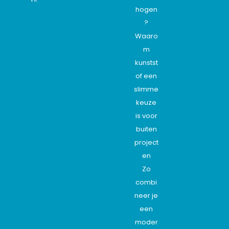
hogen
?
Waaro
m
kunstst
of een
slimme
keuze
is voor
buiten
project
en
Zo
combi
neer je
een
moder