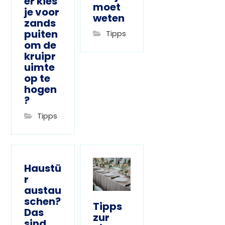
er kies
moet
je voor
weten
zands
puiten
Tipps
om de
kruipr
uimte
op te
hogen
?
Tipps
Haustü
r
austau
schen?
Tipps
Das
zur
sind