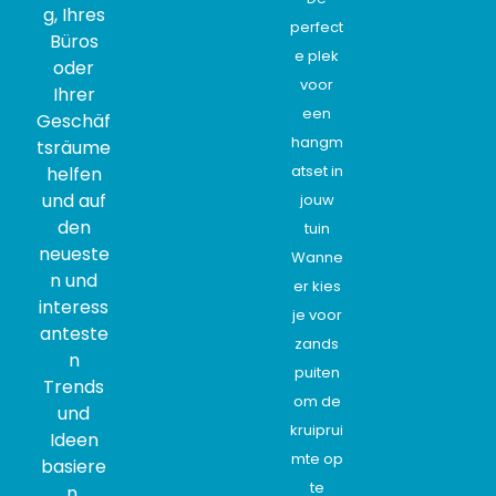
g, Ihres
perfect
Büros
e plek
oder
voor
Ihrer
een
Geschäf
hangm
tsräume
atset in
helfen
und auf
jouw
den
tuin
neueste
Wanne
n und
er kies
interess
je voor
anteste
zands
n
puiten
Trends
om de
und
kruiprui
Ideen
mte op
basiere
te
n.