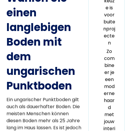
keuz
e is
einen
voor
buite
langlebigen
nproj
ecte
Boden mit
n
Zo
dem
com
bine
ungarischen
er je
een
Punktboden
mod
erne
Ein ungarischer Punktboden gilt
haar
auch als dauerhafter Boden. Die
d
meisten Menschen können
met
diesen Boden mehr als 25 Jahre
jouw
lang im Haus lassen. Es ist jedoch
interi