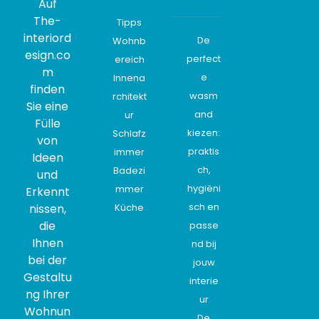
Auf
The-
Tipps
interiord
De
Wohnb
esign.co
perfect
ereich
m
e
Innena
finden
wasm
rchitekt
Sie eine
and
ur
Fülle
kiezen:
Schlafz
von
praktis
immer
Ideen
ch,
Badezi
und
hygiëni
mmer
Erkennt
sch en
nissen,
Küche
die
passe
Ihnen
nd bij
bei der
jouw
Gestaltu
interie
ng Ihrer
ur
Wohnun
De