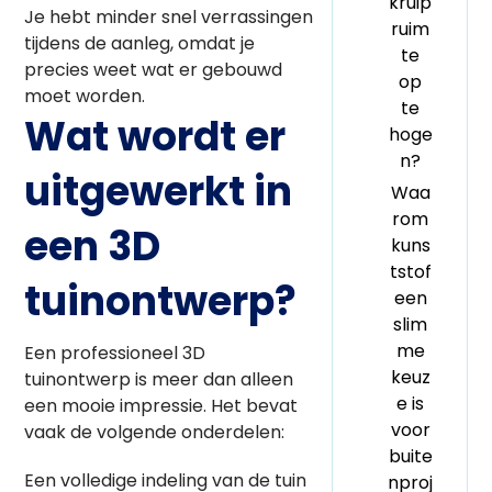
kruip
Je hebt minder snel verrassingen
ruim
tijdens de aanleg, omdat je
te
precies weet wat er gebouwd
op
moet worden.
te
Wat wordt er
hoge
n?
uitgewerkt in
Waa
rom
een 3D
kuns
tstof
tuinontwerp?
een
slim
me
Een professioneel 3D
keuz
tuinontwerp is meer dan alleen
e is
een mooie impressie. Het bevat
voor
vaak de volgende onderdelen:
buite
Een volledige indeling van de tuin
nproj