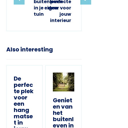
buitenleven
perfecte
in je eigen
deur voor
tuin
jouw
interieur
Also interesting
De
perfec
te plek
voor
Geniet
een
en van
hang
het
matse
buitenl
t in
even in