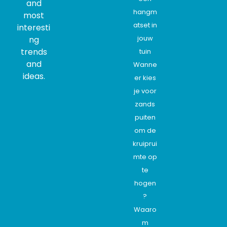
and
hangm
most
atset in
interesti
jouw
ng
trends
tuin
and
Wanne
ideas.
er kies
je voor
zands
puiten
om de
kruiprui
mte op
te
hogen
?
Waaro
m