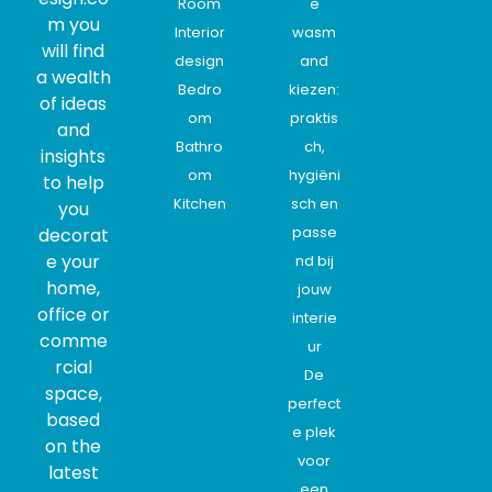
Room
e
m you
Interior
wasm
will find
design
and
a wealth
Bedro
kiezen:
of ideas
om
praktis
and
Bathro
ch,
insights
om
hygiëni
to help
Kitchen
sch en
you
passe
decorat
e your
nd bij
home,
jouw
office or
interie
comme
ur
rcial
De
space,
perfect
based
e plek
on the
voor
latest
een