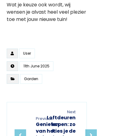
Wat je keuze ook wordt, wij
wensen je alvast heel veel plezier
toe met jouw nieuwe tuin!
User
11th June 2025
Garden
Next
Loftdeuren
Previous
Genieten
kopen: zo
van het
kies je de