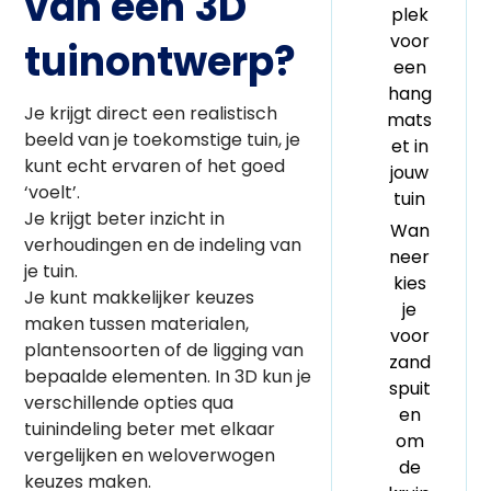
van een 3D
plek
voor
tuinontwerp?
een
hang
Je krijgt direct een realistisch
mats
beeld van je toekomstige tuin, je
et in
kunt echt ervaren of het goed
jouw
‘voelt’.
tuin
Je krijgt beter inzicht in
Wan
verhoudingen en de indeling van
neer
je tuin.
kies
Je kunt makkelijker keuzes
je
maken tussen materialen,
voor
plantensoorten of de ligging van
zand
bepaalde elementen. In 3D kun je
spuit
verschillende opties qua
en
tuinindeling beter met elkaar
om
vergelijken en weloverwogen
de
keuzes maken.