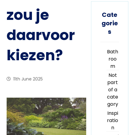
zou je
Cate
gorie
daarvoor
s
kiezen?
Bath
roo
m
Not
11th June 2025
part
of a
cate
gory
Inspi
ratio
n