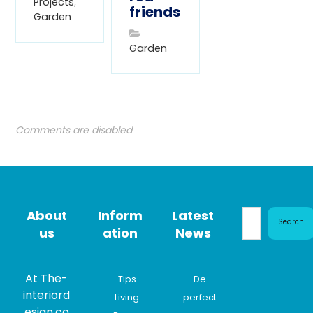
Projects
,
friends
Garden
Garden
Comments are disabled
About
Inform
Latest
Search
us
ation
News
At The-
Tips
De
interiord
Living
perfect
esign.co