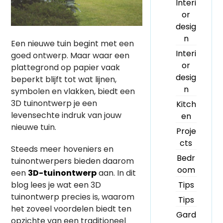
Interi
or
desig
n
Een nieuwe tuin begint met een
Interi
goed ontwerp. Maar waar een
or
plattegrond op papier vaak
desig
beperkt blijft tot wat lijnen,
n
symbolen en vlakken, biedt een
3D tuinontwerp je een
Kitch
levensechte indruk van jouw
en
nieuwe tuin.
Proje
cts
Steeds meer hoveniers en
Bedr
tuinontwerpers bieden daarom
oom
een
3D-tuinontwerp
aan. In dit
blog lees je wat een 3D
Tips
tuinontwerp precies is, waarom
Tips
het zoveel voordelen biedt ten
Gard
opzichte van een traditioneel