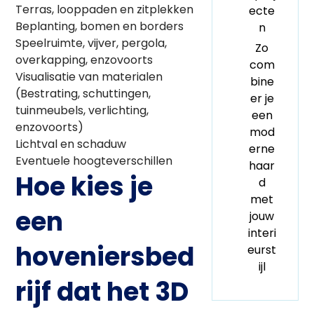
Terras, looppaden en zitplekken
ecte
Beplanting, bomen en borders
n
Speelruimte, vijver, pergola,
Zo
overkapping, enzovoorts
com
Visualisatie van materialen
bine
(Bestrating, schuttingen,
er je
tuinmeubels, verlichting,
een
enzovoorts)
mod
Lichtval en schaduw
erne
Eventuele hoogteverschillen
haar
Hoe kies je
d
met
een
jouw
interi
hoveniersbed
eurst
ijl
rijf dat het 3D