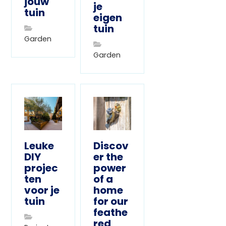
jouw
je
tuin
eigen
tuin
Garden
Garden
Leuke
Discov
DIY
er the
projec
power
ten
of a
voor je
home
tuin
for our
feathe
red