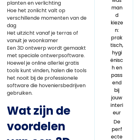
was
planten en verlichting
man
Hoe het zonlicht valt op
d
verschillende momenten van de
kieze
dag
n:
Het uitzicht vanaf je terras of
prak
vanuit je woonkamer
tisch,
Een 3D ontwerp wordt gemaakt
hygi
met speciale ontwerpsoftware.
ënisc
Hoewel je online allerlei gratis
h en
tools kunt vinden, halen die tools
pass
het nooit bij de professionele
end
software die hoveniersbedrijven
bij
gebruiken.
jouw
interi
Wat zijn de
eur
De
voordelen
perf
ecte