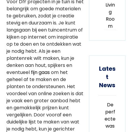
Voor DIY projecten in je tuin is het
Livin
belangrijk om goede materialen
g
te gebruiken, zodat je creatie
Roo
stevig en duurzaam is. Je kunt
m
langsgaan bij een tuincentrum of
kijken op internet om inspiratie
op te doen en te ontdekken wat
je nodig hebt. Als je een
plantenrek wilt maken, kun je
denken aan hout, spijkers en
Lates
eventueel
fijn gaas
om het
t
geheel af te maken en de
News
planten te ondersteunen. Het
voordeel van online zoeken is dat
je vaak een groter aanbod hebt
De
en gemakkelijk prijzen kunt
perf
vergelijken. Door vooraf een
ecte
duidelijke lijst te maken van wat
was
je nodig hebt, kun je gerichter