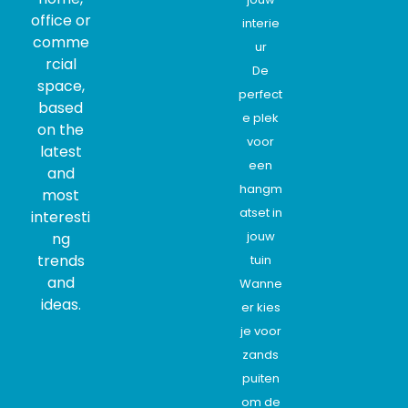
office or
interie
comme
ur
rcial
De
space,
perfect
based
e plek
on the
voor
latest
een
and
hangm
most
atset in
interesti
jouw
ng
trends
tuin
and
Wanne
ideas.
er kies
je voor
zands
puiten
om de