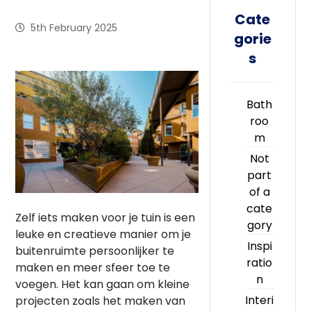
Cate
5th February 2025
gorie
s
Bath
roo
m
Not
part
of a
cate
Zelf iets maken voor je tuin is een
gory
leuke en creatieve manier om je
Inspi
buitenruimte persoonlijker te
ratio
maken en meer sfeer toe te
n
voegen. Het kan gaan om kleine
Interi
projecten zoals het maken van