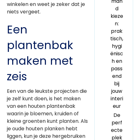
man
winkelen en weet je zeker dat je
d
niets vergeet.
kieze
n:
Een
prak
tisch,
plantenbak
hygi
ënisc
maken met
h en
pass
zeis
end
bij
Een van de leukste projecten die
jouw
je zelf kunt doen, is het maken
interi
van een houten plantenbak
eur
waarin je bloemen, kruiden of
De
kleine groenten kunt planten. Als
perf
je oude houten planken hebt
ecte
liggen, kun je deze hergebruiken
plek