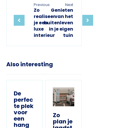
Previous
Next
Zo
Genieten
realiseer
van het
je een
buitenleven
luxe
in je eigen
interieur
tuin
Also interesting
De
perfec
te plek
voor
Zo
een
plan je
hang
laadst