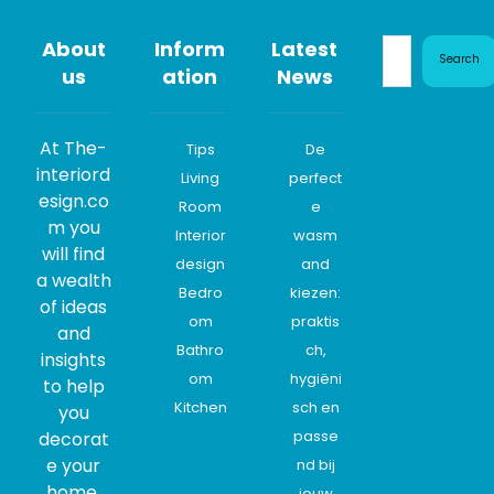
About
Inform
Latest
Search
us
ation
News
At The-
Tips
De
interiord
Living
perfect
esign.co
Room
e
m you
Interior
wasm
will find
design
and
a wealth
Bedro
kiezen:
of ideas
om
praktis
and
Bathro
ch,
insights
om
hygiëni
to help
Kitchen
sch en
you
passe
decorat
e your
nd bij
home,
jouw