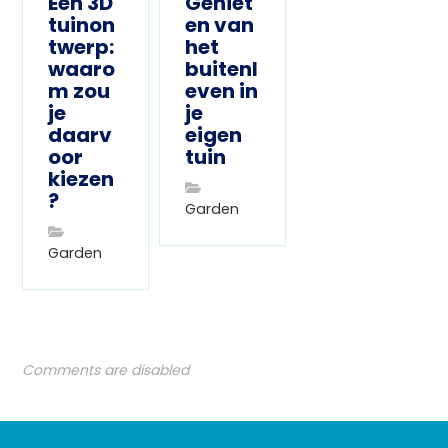
Een 3D
Geniet
tuinon
en van
twerp:
het
waaro
buitenl
m zou
even in
je
je
daarv
eigen
oor
tuin
kiezen
?
Garden
Garden
Comments are disabled