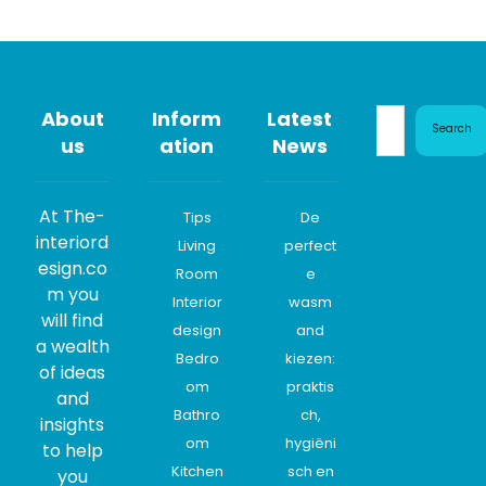
About
Inform
Latest
Search
us
ation
News
At The-
Tips
De
interiord
Living
perfect
esign.co
Room
e
m you
Interior
wasm
will find
design
and
a wealth
Bedro
kiezen:
of ideas
om
praktis
and
Bathro
ch,
insights
om
hygiëni
to help
Kitchen
sch en
you