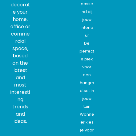
passe
decorat
e your
nd bij
home,
jouw
office or
interie
comme
ur
rcial
De
space,
perfect
based
e plek
on the
voor
latest
een
and
hangm
most
atset in
interesti
jouw
ng
trends
tuin
and
Wanne
ideas.
er kies
je voor