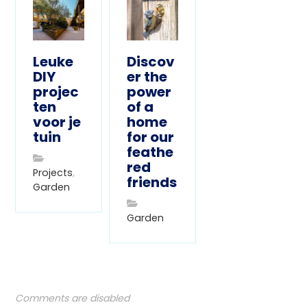
Leuke
Discov
DIY
er the
projec
power
ten
of a
voor je
home
tuin
for our
feathe
red
Projects
,
friends
Garden
Garden
Comments are disabled