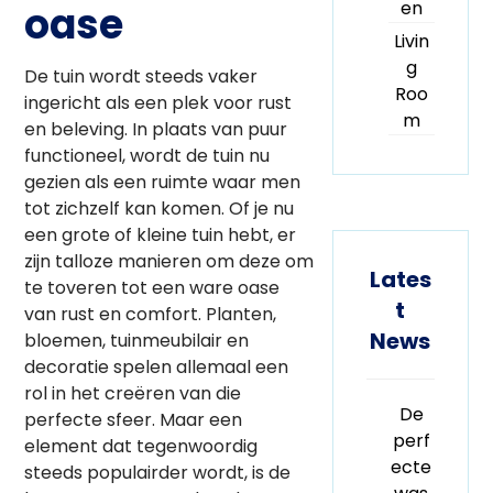
en
oase
Livin
g
De tuin wordt steeds vaker
Roo
ingericht als een plek voor rust
m
en beleving. In plaats van puur
functioneel, wordt de tuin nu
gezien als een ruimte waar men
tot zichzelf kan komen. Of je nu
een grote of kleine tuin hebt, er
zijn talloze manieren om deze om
Lates
te toveren tot een ware oase
t
van rust en comfort. Planten,
News
bloemen, tuinmeubilair en
decoratie spelen allemaal een
rol in het creëren van die
De
perfecte sfeer. Maar een
perf
element dat tegenwoordig
ecte
steeds populairder wordt, is de