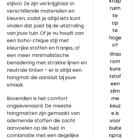
kruip
stijlvol. Ze zijn verkrijgbaar in
ruim
verschillende materialen en
te
kleuren, zodat je altijd iets kunt
op
vinden dat past bij de uitstraling
te
van jouw tuin. Of je nu houdt van
hoge
een boho-chique stijl met
n?
kleurrijke stoffen en franjes, of
Waa
een meer minimalistische
rom
benadering met strakke lijnen en
kuns
neutrale tinten – er is altijd een
tstof
hangmat die aansluit bij jouw
een
smaak.
slim
Bovendien is het comfort
me
ongeëvenaard. De meeste
keuz
hangmatten zijn gemaakt van
e is
ademende stoffen die zacht
voor
aanvoelen op de huid. In
buite
combinatie met een degelijke
nproj