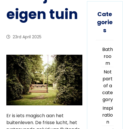
eigen tuin
Cate
gorie
s
23rd April 2025
Bath
roo
m
Not
part
of a
cate
gory
Inspi
ratio
Er is iets magisch aan het
n
buitenleven. De frisse lucht, het