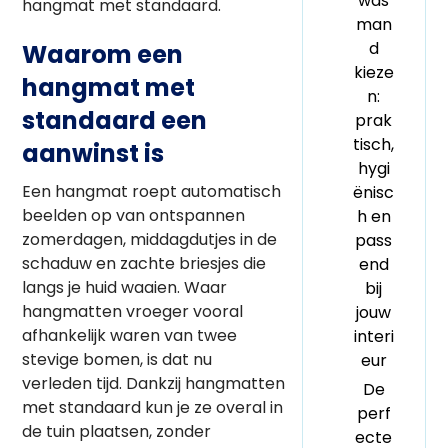
was
hangmat met standaard.
man
d
Waarom een
kieze
hangmat met
n:
standaard een
prak
tisch,
aanwinst is
hygi
Een hangmat roept automatisch
ënisc
beelden op van ontspannen
h en
zomerdagen, middagdutjes in de
pass
schaduw en zachte briesjes die
end
langs je huid waaien. Waar
bij
hangmatten vroeger vooral
jouw
afhankelijk waren van twee
interi
stevige bomen, is dat nu
eur
verleden tijd. Dankzij hangmatten
De
met standaard kun je ze overal in
perf
de tuin plaatsen, zonder
ecte