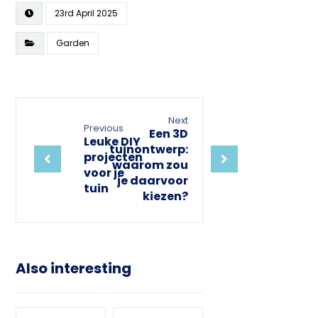
23rd April 2025
Garden
Next
Previous
Een 3D
Leuke DIY
tuinontwerp:
projecten
waarom zou
voor je
je daarvoor
tuin
kiezen?
Also interesting