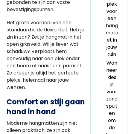
gebonden te zijn aan vaste
plek
bevestigingspunten.
voor
een
Het grote voordeel van een
hang
standaard is de flexibiliteit. Heb je
mats
zin in zon? Zet je hangmat in het
et in
open grasveld. Wil je liever wat
jouw
schaduw? Verplaats hem
tuin
eenvoudig naar een plek onder
Wan
een boom of naast een parasol.
neer
Zo creëer je altijd het perfecte
kies
plekje, helemaal naar jouw
je
wensen.
voor
zand
Comfort en stijl gaan
spuit
hand in hand
en
om
Moderne hangmatten zijn niet
de
alleen praktisch, ze zijn ook