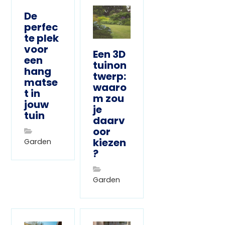
De
perfec
te plek
voor
Een 3D
een
tuinon
hang
twerp:
matse
waaro
t in
m zou
jouw
je
tuin
daarv
oor
kiezen
Garden
?
Garden