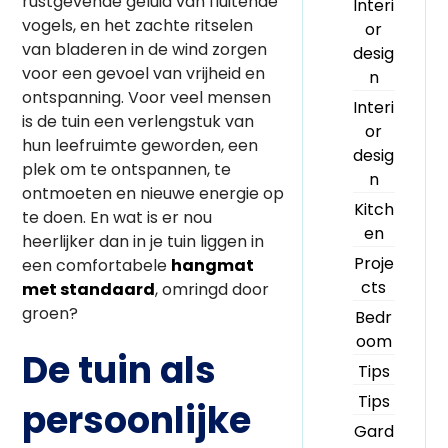
rustgevende geluid van fluitende
Interi
vogels, en het zachte ritselen
or
van bladeren in de wind zorgen
desig
voor een gevoel van vrijheid en
n
ontspanning. Voor veel mensen
Interi
is de tuin een verlengstuk van
or
hun leefruimte geworden, een
desig
plek om te ontspannen, te
n
ontmoeten en nieuwe energie op
Kitch
te doen. En wat is er nou
en
heerlijker dan in je tuin liggen in
Proje
een comfortabele
hangmat
cts
met standaard
, omringd door
groen?
Bedr
oom
De tuin als
Tips
Tips
persoonlijke
Gard