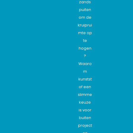
zands
puiten
om de
kruiprui
mte op
te
hogen
?
Waaro
m
kunstst
of een
slimme
keuze
is voor
buiten
project